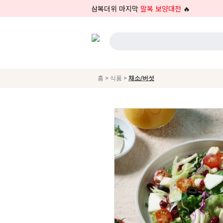
삼복더위 마지막
말복 보양대전
🔥
>
>
홈
식품
채소/버섯