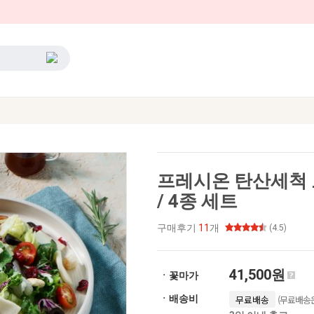
프레시온 탄산세척 토
/ 4종 세트
구매후기
11
개
(4.5)
41,500원
ㆍ꽃마가
(무료배송은
ㆍ배송비
무료배송