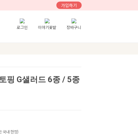
가입하기
로그인
이야기꽃밭
장바구니
핑 G샐러드 6종 / 5종
 국내 한정)