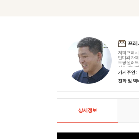
프레
저희 프레시
반디의 자체
토핑 샐러드
산 및 판매하
자체 세척 기
가게주인 :
선하고 품질
전화 및 
외 마트 등
다. 믿고 안
리적인 가격
겠습니다. 
상세정보