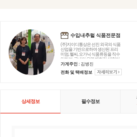
수입내추럴 식품전문점
(주)지이디통상은 선진 외국의 식품
산업을 기반으로하여 생산된 프리
미엄, 헬씨, 오가닉 식품류등을 직수
입하여, 국내의 유명 백화점, 대형마
트, 유기농전문점 등의 오프라인 마
가게주인 :
김병진
켓과 소셜, 종합몰, 폐쇄몰 등의 온라
전화 및 택배정보
인 마켓에서 유통하고 있습니다.
상세정보
필수정보