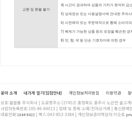
4) 시간이 경과하여 상품의 가치가 현저히 감
교환 및 환불 불가
5) 상세정보 또는 사용설명서에 안내된 주의사
6) 사전예약 또는 주문제작으로 통해 소비자
7) 복제가 가능한 상품 등의 포장을 훼손한 경
8) 맛, 향, 색 등 단순 기호차이에 의한 경우
꽃마 소개
내가게 열기(입점안내)
개인정보처리방침
이용약관
찾
상호:올블룸 주식회사 | 도로명주소:(27453) 충청북도 충주시 노은면 솔고개로 
사업자등록번호:105-86-84013 | 업태 및 종목:소매/전자상거래 | 통신판매
대표전화:
| 팩스:043-853-3384 | 개인정보관리책임자:이승호
1644-8422
pr