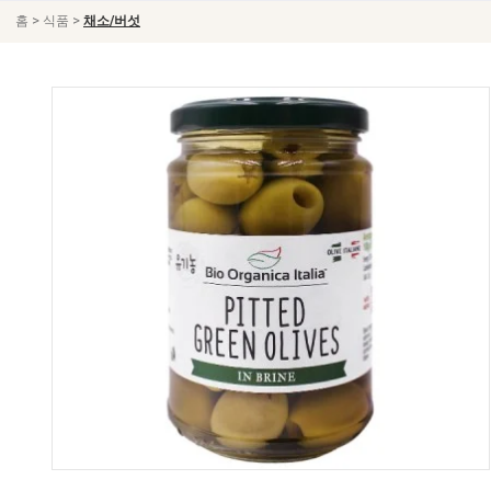
>
>
홈
식품
채소/버섯