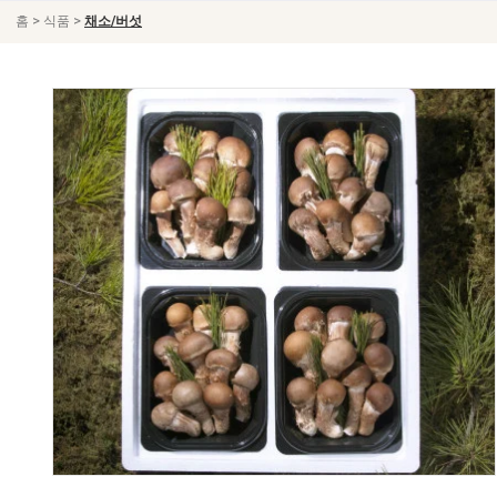
>
>
홈
식품
채소/버섯