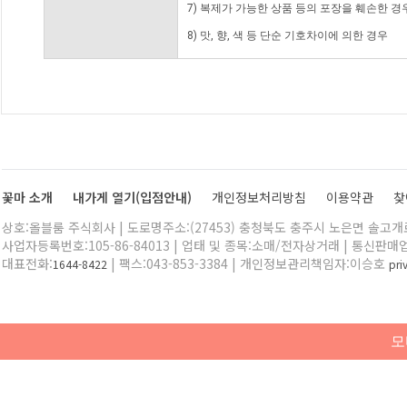
7) 복제가 가능한 상품 등의 포장을 훼손한 경
8) 맛, 향, 색 등 단순 기호차이에 의한 경우
꽃마 소개
내가게 열기(입점안내)
개인정보처리방침
이용약관
찾
상호:올블룸 주식회사 | 도로명주소:(27453) 충청북도 충주시 노은면 솔고개로 
사업자등록번호:105-86-84013 | 업태 및 종목:소매/전자상거래 | 통신판매
대표전화:
| 팩스:043-853-3384 | 개인정보관리책임자:이승호
1644-8422
pr
모