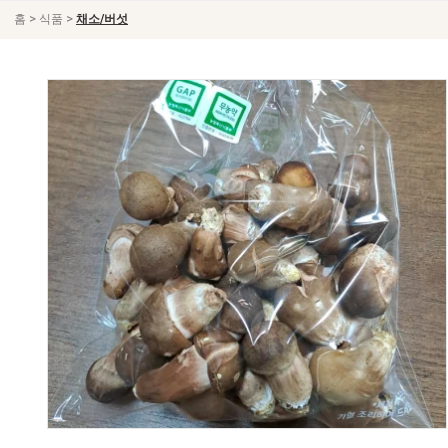
>
>
홈
식품
채소/버섯