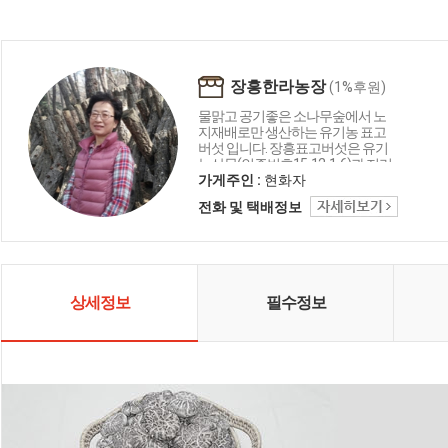
장흥한라농장
(1%후원)
물맑고 공기좋은 소나무숲에서 노
지재배로만 생산하는 유기농 표고
버섯 입니다. 장흥표고버섯은 유기
농산물(인증번호15-12-1-6)과 지리
적표시등록 (산림청2호)을 한 상품
가게주인 :
현화자
으로 육질이 두껍고 쫄깃쫄깃한 맛
전화 및 택배정보
과 향이 뛰어나 명품으로 인정받고
있습니다. 저희 가게는 표고버섯을
30여년간 직접 생산하고 있습니다.
그리하여 2005년 새농민 상도 수상
하였습니다. 품질에서는 자부심을
가지고 있습니다.
상세정보
필수정보