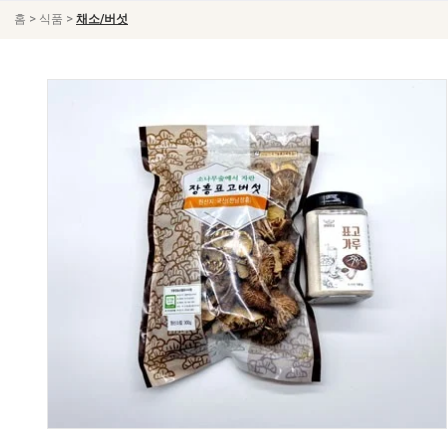
>
>
홈
식품
채소/버섯