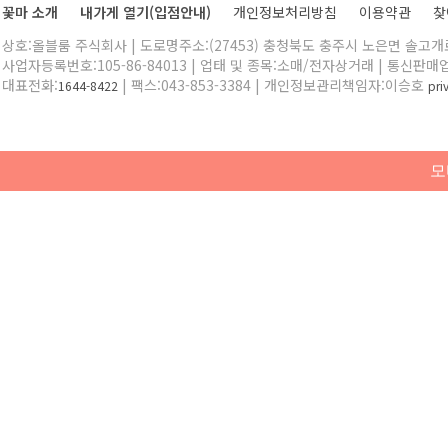
꽃마 소개
내가게 열기(입점안내)
개인정보처리방침
이용약관
찾
상호:올블룸 주식회사 | 도로명주소:(27453) 충청북도 충주시 노은면 솔고개로 
사업자등록번호:105-86-84013 | 업태 및 종목:소매/전자상거래 | 통신판매
대표전화:
| 팩스:043-853-3384 | 개인정보관리책임자:이승호
1644-8422
pr
모