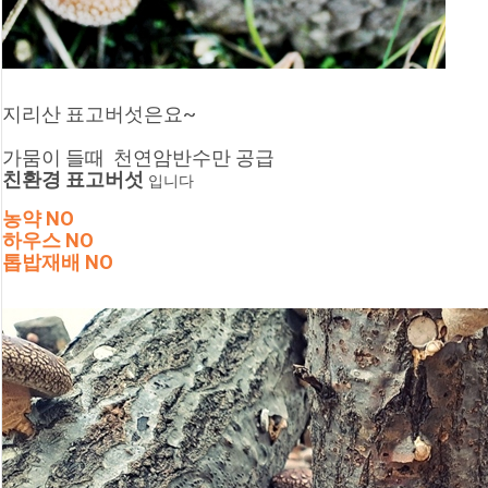
지리산 표고버섯은요~
가뭄이 들때  천연암반수만 공급
친환경 표고버섯 
입니다
농약 NO
하우스 NO
톱밥재배 NO