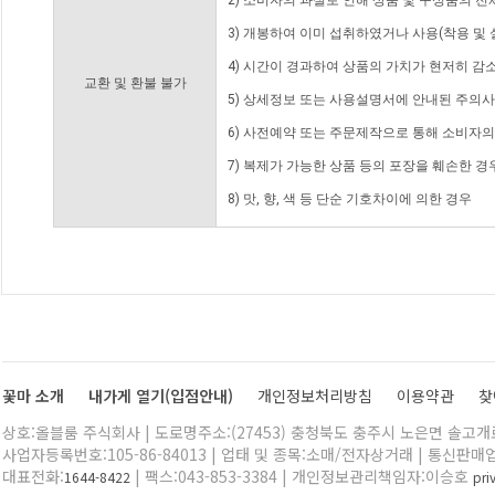
2) 소비자의 과실로 인해 상품 및 구성품의 
3) 개봉하여 이미 섭취하였거나 사용(착용 및 
4) 시간이 경과하여 상품의 가치가 현저히 감
교환 및 환불 불가
5) 상세정보 또는 사용설명서에 안내된 주의사
6) 사전예약 또는 주문제작으로 통해 소비자
7) 복제가 가능한 상품 등의 포장을 훼손한 경
8) 맛, 향, 색 등 단순 기호차이에 의한 경우
꽃마 소개
내가게 열기(입점안내)
개인정보처리방침
이용약관
찾
상호:올블룸 주식회사 | 도로명주소:(27453) 충청북도 충주시 노은면 솔고개로 
사업자등록번호:105-86-84013 | 업태 및 종목:소매/전자상거래 | 통신판매
대표전화:
| 팩스:043-853-3384 | 개인정보관리책임자:이승호
1644-8422
pr