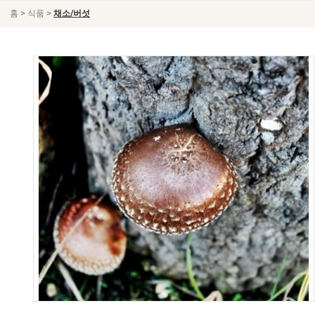
>
>
홈
식품
채소/버섯