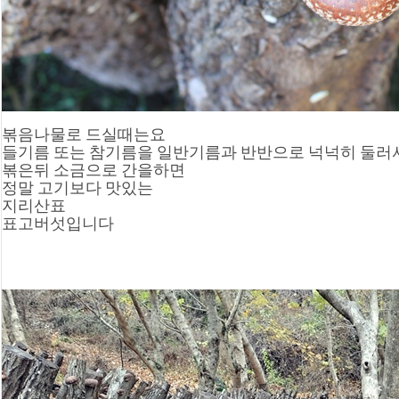
볶음나물로 드실때는요
들기름 또는 참기름을 일반기름과 반반으로 넉넉히 둘러
볶은뒤 소금으로 간을하면 
정말 고기보다 맛있는 
지리산표 
표고버섯입니다