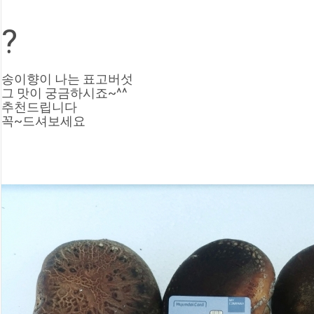
?
송이향이 나는 표고버섯
그 맛이 궁금하시죠~^^
추천드립니다
꼭~드셔보세요