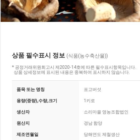
상품 필수표시 정보
(식품(농수축산물))
* 공정거래위원회고시 제2020-14호에 따른 필수표시항목입니다.
상품 상세정보에 표시된 내용은 중복하여 표시하지 않습니다.
품목 또는 명칭
표고버섯
용량(중량),수량,크기
1키로
생산자
소리마을 영농조합법인
원산지
경남 함양
제조연월일
당해연도 제철생산