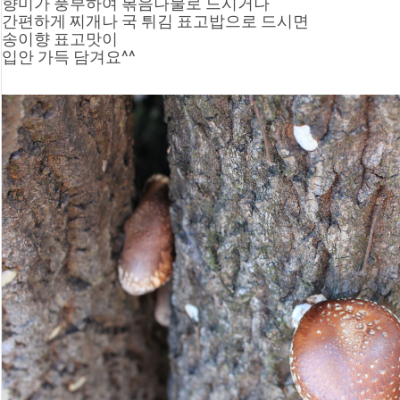
향미가 풍부하여 볶음나물로 드시거나 
간편하게 찌개나 국 튀김 표고밥으로 드시면 
송이향 표고맛이 
입안 가득 담겨요^^