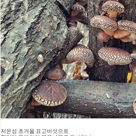
저온성 초겨울 표고버섯으로 