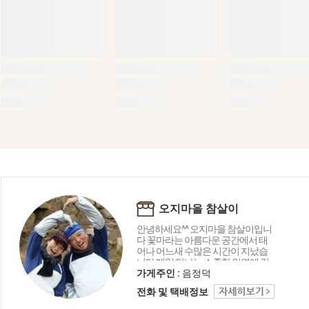
오지마을 참살이
안녕하세요^^ 오지마을 참살이입니
다 꽃마라는 아름다운 공간에서 태
어나 어느새 수많은 시간이 지났습
니다 매일 만나는 소중한 인연에 감
사드리며 오늘도 좋은 상품 감사의
가게주인 :
음정덕
마음을 담아 행복 미소로 전해드립
전화 및 택배정보
니다 함께해 주셔서 고맙습니다 ^_^