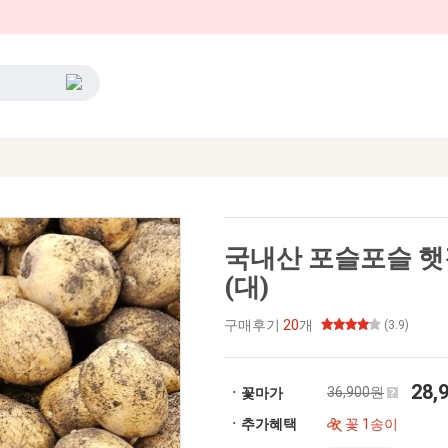
국내산 포슬포슬 햇감
(대)
구매후기
20
개
(3.9)
28,
36,900원
ㆍ꽃마가
ㆍ추가혜택
꽃 1송이