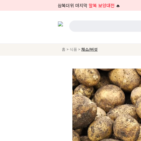
삼복더위 마지막
말복 보양대전
🔥
>
>
홈
식품
채소/버섯