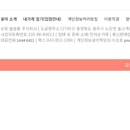
꽃마 소개
내가게 열기(입점안내)
개인정보처리방침
이용약관
찾
상호:올블룸 주식회사 | 도로명주소:(27453) 충청북도 충주시 노은면 솔고개로 
사업자등록번호:105-86-84013 | 업태 및 종목:소매/전자상거래 | 통신판매
대표전화:
| 팩스:043-853-3384 | 개인정보관리책임자:이승호
1644-8422
pr
모