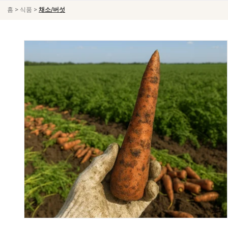
>
>
홈
식품
채소/버섯