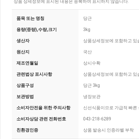
상품 상세정보에 표시된 내용은 중복하여 표시하지 않습니다.
품목 또는 명칭
당근
용량(중량),수량,크기
3kg
생산자
상품상세정보에 포함하고 있
원산지
국산
제조연월일
상시수확
관련법상 표시사항
상품상세정보에 포함하고 있
상품구성
당근 3kg
보관방법
냉장보관
소비자안전을 위한 주의사항
신선식품이므로 가급적 빠른 
소비자상담 관련 전화번호
043-218-6289
친환경인증
상품 발송시 인증라벨 부착