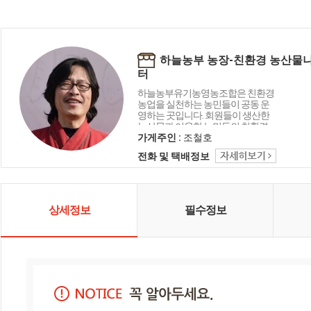
하늘농부 농장-친환경 농산물
터
하늘농부유기농영농조합은 친환경
농업을 실천하는 농민들이 공동 운
영하는 곳입니다. 회원들이 생산한
농산물과 이웃한 농민들의 친환경
농산물을 판매 하고 있으며, 아이들
가게주인 :
조철호
에게 친환경농산물 급식을 통해 건
전화 및 택배정보
강한 농산물을 공급하기 위해 지역
에서 노력하고 있습니다. 하늘농부
유기농영농조합은 하늘, 자연, 이웃
을 소중히 생각하고 있습니다.
상세정보
필수정보