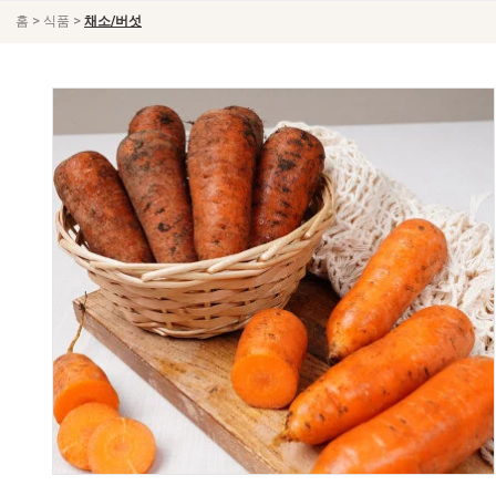
>
>
홈
식품
채소/버섯