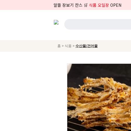
알뜰 장보기 찬스 🛒
식품 오일장
OPEN
>
>
홈
식품
수산물/건어물