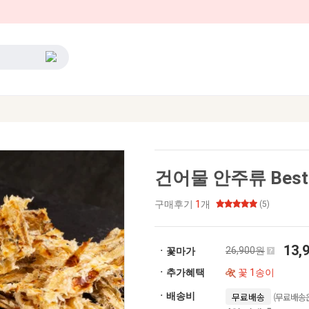
건어물 안주류 Best
구매후기
1
개
(5)
13,
26,900원
ㆍ꽃마가
ㆍ추가혜택
꽃 1송이
(무료배송은
ㆍ배송비
무료배송