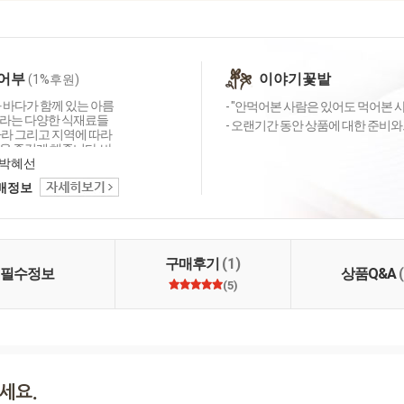
어부
이야기꽃밭
(1%후원)
 바다가 함께 있는 아름
- "안먹어본 사람은 있어도 먹어본 
라는 다양한 식재료들
- 오랜기간 동안 상품에 대한 준비와
따라 그리고 지역에 따라
을 즐겁게 해줍니다. 바
 함께 만드는 요리들은
박혜선
의 맛에 감칠맛과 부드
택배정보
 음식이 문화로 발전하
한국만의 특징입니다. 산
다와 자연을 담고 그리
아 보려 합니다.
구매후기
(1)
필수정보
상품Q&A
(5)