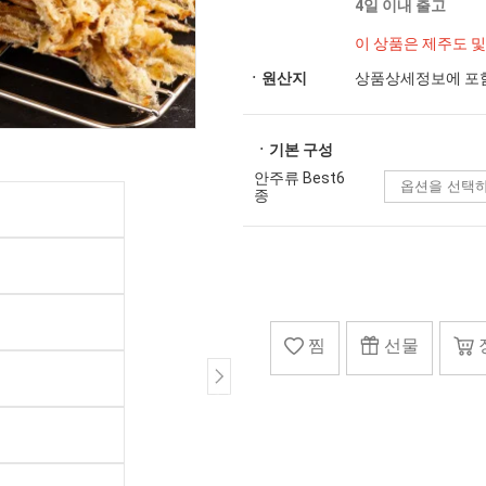
4일 이내 출고
이 상품은 제주도 
ㆍ원산지
상품상세정보에 포
ㆍ기본 구성
안주류 Best6
종
찜
선물