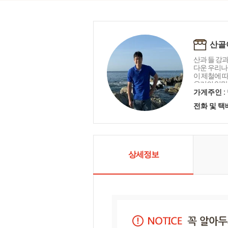
산골
산과 들 강과
다운 우리나
이 제철에 
우리의 입맛
다의 재료로
가게주인 :
언제나 우리
전화 및 
러움 그리고
는 독특한 
골어부는 바
고 한국을 담
상세정보