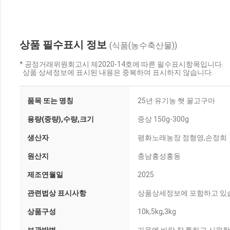
상품 필수표시 정보
(식품(농수축산물))
* 공정거래위원회고시 제2020-14호에 따른 필수표시항목입니다.
상품 상세정보에 표시된 내용은 중복하여 표시하지 않습니다.
품목 또는 명칭
25년 유기농 햇 꿀고구마
용량(중량),수량,크기
중상 150g-300g
생산자
평화노래농장 정형영,손정희
원산지
충남홍성홍동
제조연월일
2025
관련법상 표시사항
상품상세정보에 포함하고 있
상품구성
10k,5kg,3kg