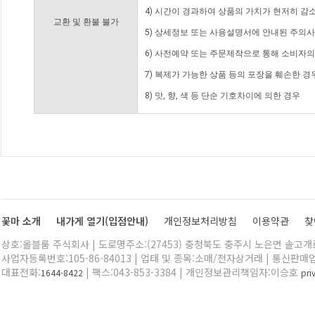
4) 시간이 경과하여 상품의 가치가 현저히 감
교환 및 환불 불가
5) 상세정보 또는 사용설명서에 안내된 주의사
6) 사전예약 또는 주문제작으로 통해 소비자
7) 복제가 가능한 상품 등의 포장을 훼손한 경
8) 맛, 향, 색 등 단순 기호차이에 의한 경우
꽃마 소개
내가게 열기(입점안내)
개인정보처리방침
이용약관
찾
상호:올블룸 주식회사 | 도로명주소:(27453) 충청북도 충주시 노은면 솔고개로 
사업자등록번호:105-86-84013 | 업태 및 종목:소매/전자상거래 | 통신판매
대표전화:
| 팩스:043-853-3384 | 개인정보관리책임자:이승호
1644-8422
pr