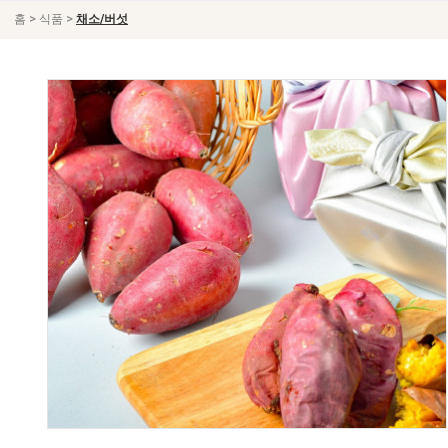
>
>
홈
식품
채소/버섯