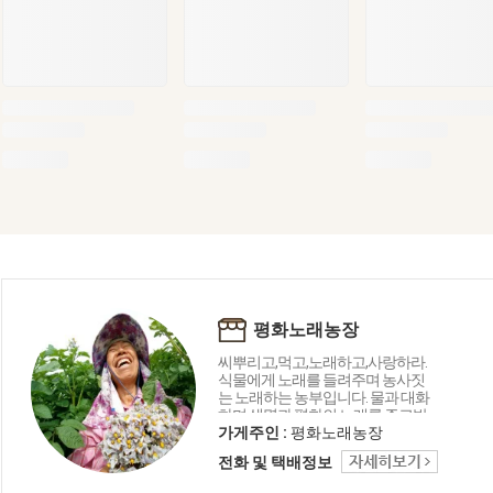
평화노래농장
씨뿌리고,먹고,노래하고,사랑하라.
식물에게 노래를 들려주며 농사짓
는 노래하는 농부입니다. 물과 대화
하며 생명과 평화의 노래를 주고받
는 농장, 아주 특별한 평화노래농장
가게주인 :
평화노래농장
입니다. 플라보노이드성분을 높이
전화 및 택배정보
는 농법, 친환경 농법을 연구하며 농
사짓고 있습니다. 오늘먹은 음식, 내