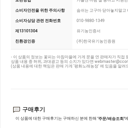
보관방법
가을엔 바람 잘 통하고 시원한
소비자안전을 위한 주의사항
숨쉬는 고구마 닫아놓지말고 
소비자상담 관련 전화번호
010-9880-1349
제13101304
유기농인증서
친환경인증
(주)한국유기농인증원
- 이 상품의 정보는 꽃피는 아침마을에 가게 문을 연 판매자가 직접 
상품 내용 중 허위, 과대광고 등의 소지가 있다면 webmaster@cc
(상품 내용에 대한 책임은 판매 가게 '평화노래농장' 에 있음을 알려
구매후기
이 상품에 대한 구매후기는 구매하신 분에 한해
에
'주문/배송조회'