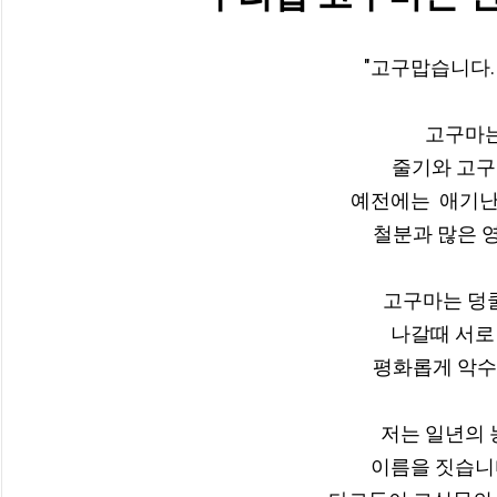
"고구맙습니다. 
고구마는
줄기와 고구마
예전에는  애기난
철분과 많은 영
고구마는 덩쿨
나갈때 서로 
평화롭게 악수만
저는 일년의 
이름을 짓습니다