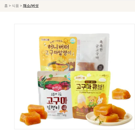
>
>
홈
식품
채소/버섯