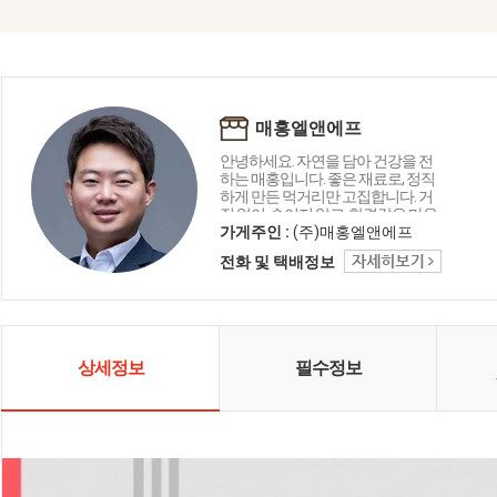
매홍엘앤에프
안녕하세요. 자연을 담아 건강을 전
하는 매홍입니다. 좋은 재료로, 정직
하게 만든 먹거리만 고집합니다. 거
짓 없이, 속이지 않고, 한결같은 마음
으로 만들었습니다. 고객님 식탁에
가게주인 :
(주)매홍엘앤에프
건강과 정(情)이 피어나길 바라는 마
전화 및 택배정보
음, 오늘도 자연 닮은 정성으로 한 그
릇 한 그릇 담아냅니다 😊
상세정보
필수정보