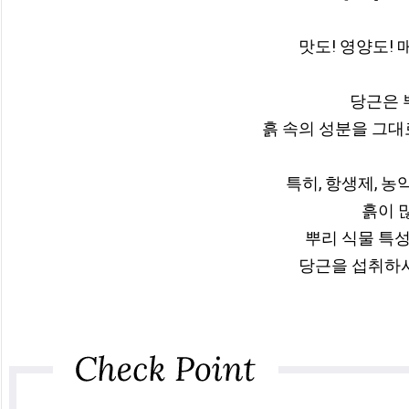
맛도! 영양도! 
당근은 
흙 속의 성분을 그대
특히, 항생제, 농
흙이 
뿌리 식물 특성
당근을 섭취하시