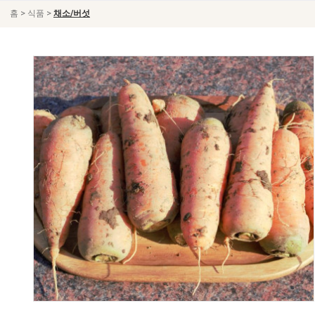
>
>
홈
식품
채소/버섯