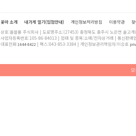
꽃마 소개
내가게 열기(입점안내)
개인정보처리방침
이용약관
찾
상호:올블룸 주식회사 | 도로명주소:(27453) 충청북도 충주시 노은면 솔고개로 
사업자등록번호:105-86-84013 | 업태 및 종목:소매/전자상거래 | 통신판매
대표전화:
| 팩스:043-853-3384 | 개인정보관리책임자:이승호
1644-8422
pr
모