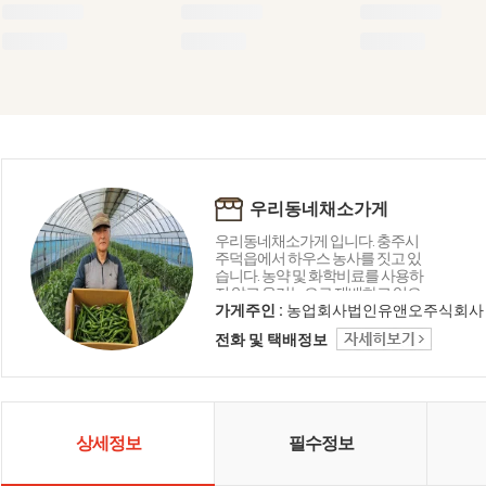
우리동네채소가게
우리동네채소가게 입니다. 충주시
주덕읍에서 하우스 농사를 짓고 있
습니다. 농약 및 화학비료를 사용하
지 않고 유기농으로 재배하고 있으
며 조금씩 재배품목을 늘려 다양한
가게주인 :
농업회사법인유앤오주식회사
품목을 판매할 수 있도록 노력중입
전화 및 택배정보
니다. 저희 농산물로는 구색을 다 갖
추기 힘들어 전부터 알고 있는 친환
경농가 및 GAP농가들과 함께 우리
동네채소가게의 채소를 준비하고
있습니다. 많은 이용 부탁드립니다.
많은 관심을 부탁드립니다.
상세정보
필수정보