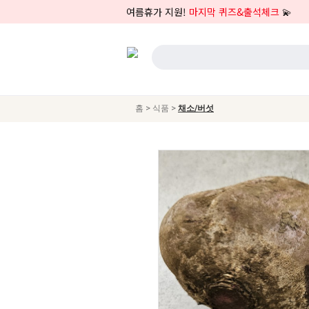
여름휴가 지원!
마지막 퀴즈&출석체크
💫
>
>
홈
식품
채소/버섯