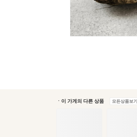
ㆍ이 가게의 다른 상품
모든상품보기