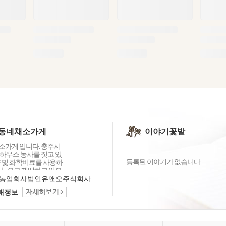
동네채소가게
이야기꽃밭
가게 입니다. 충주시
하우스 농사를 짓고 있
등록된 이야기가 없습니다.
약 및 화학비료를 사용하
기농으로 재배하고 있으
재배품목을 늘려 다양한
농업회사법인유앤오주식회사
할 수 있도록 노력중입
택배정보
농산물로는 구색을 다 갖
 전부터 알고 있는 친환
GAP농가들과 함께 우리
게의 채소를 준비하고