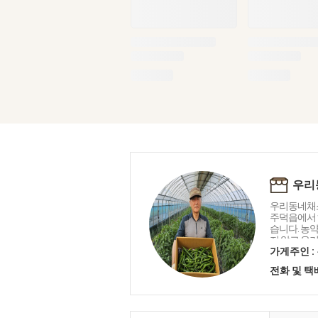
우리
우리동네채소
주덕읍에서 
습니다. 농
지 않고 유
며 조금씩 
가게주인 :
품목을 판매
전화 및 
니다. 저희 
추기 힘들어
경농가 및 
동네채소가