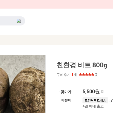
친환경 비트 800g
구매후기
1
개
(5)
5,500원
ㆍ꽃마가
ㆍ배송비
조건부무료배송
4일 이내 출고