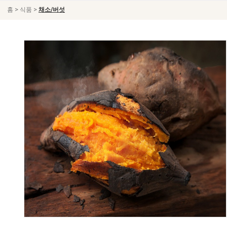
>
>
홈
식품
채소/버섯