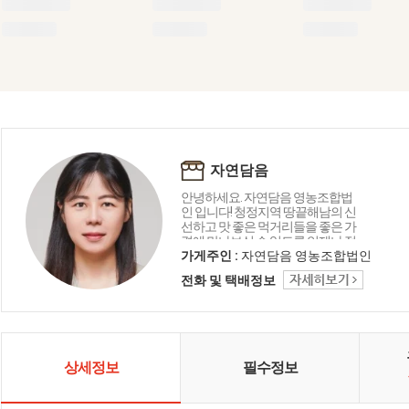
자연담음
안녕하세요. 자연담음 영농조합법
인 입니다! 청정지역 땅끝해남의 신
선하고 맛 좋은 먹거리들을 좋은 가
격에 만나보실 수 있도록 언제나 정
직하게 운영하겠습니다!
가게주인 :
자연담음 영농조합법인
전화 및 택배정보
상세정보
필수정보