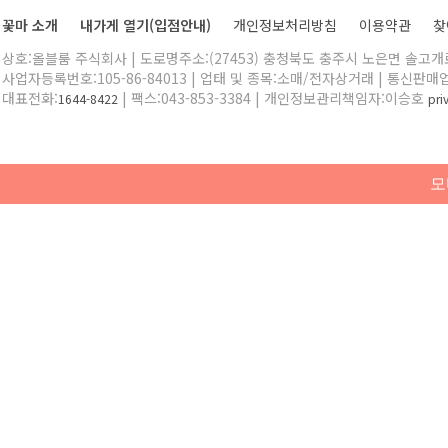
꽃마 소개
내가게 열기(입점안내)
개인정보처리방침
이용약관
찾
상호:올블룸 주식회사 | 도로명주소:(27453) 충청북도 충주시 노은면 솔고개로 
사업자등록번호:105-86-84013 | 업태 및 종목:소매/전자상거래 | 통신판매
대표전화:
| 팩스:043-853-3384 | 개인정보관리책임자:이승호
1644-8422
pr
모