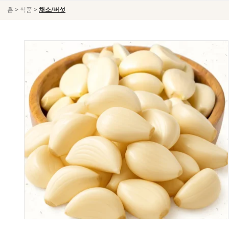
>
>
홈
식품
채소/버섯