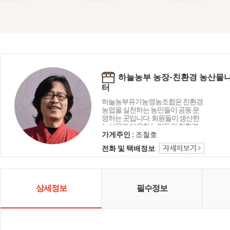
하늘농부 농장-친환경 농산물
터
하늘농부유기농영농조합은 친환경
농업을 실천하는 농민들이 공동 운
영하는 곳입니다. 회원들이 생산한
농산물과 이웃한 농민들의 친환경
농산물을 판매 하고 있으며, 아이들
가게주인 :
조철호
에게 친환경농산물 급식을 통해 건
전화 및 택배정보
강한 농산물을 공급하기 위해 지역
에서 노력하고 있습니다. 하늘농부
유기농영농조합은 하늘, 자연, 이웃
을 소중히 생각하고 있습니다.
상세정보
필수정보