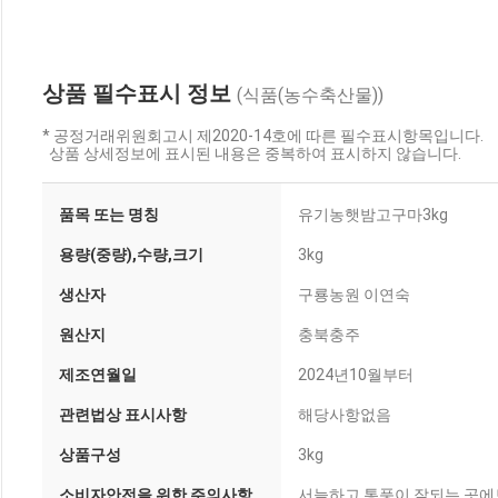
상품 필수표시 정보
(식품(농수축산물))
* 공정거래위원회고시 제2020-14호에 따른 필수표시항목입니다.
상품 상세정보에 표시된 내용은 중복하여 표시하지 않습니다.
품목 또는 명칭
유기농햇밤고구마3kg
용량(중량),수량,크기
3kg
생산자
구룡농원 이연숙
원산지
충북충주
제조연월일
2024년10월부터
관련법상 표시사항
해당사항없음
상품구성
3kg
소비자안전을 위한 주의사항
서늘하고 통풍이 잘되는 곳