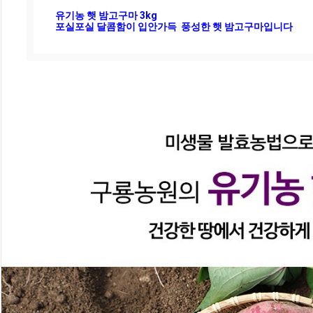
유기농 햇 밤고구마 3kg 

포실포실 달콤함이 입안가득  풍성한 햇 밤고구마입니다