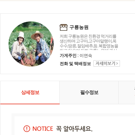
구룡농원
저희 구룡농원은 친환경 먹거리를
생산하며 고구마,고구마말랭이,옥
수수,땅콩, 절임배추,등..복합영농을
하고 있으며 저희 구룡농원에 관심
과 애정을갖고 찾는 여러분들께 따
가게주인 :
이연숙
뜻하고 정겨움을 나눌수 있도록 최
전화 및 택배정보
선을 다하겠습니다.
상세정보
필수정보