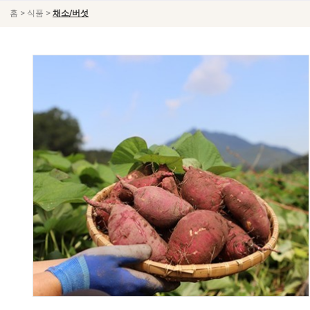
>
>
홈
식품
채소/버섯