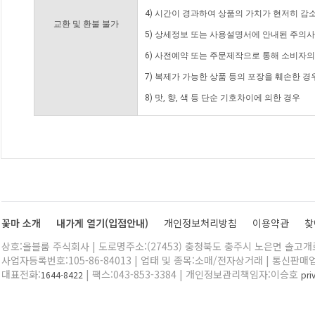
4) 시간이 경과하여 상품의 가치가 현저히 감
교환 및 환불 불가
5) 상세정보 또는 사용설명서에 안내된 주의사
6) 사전예약 또는 주문제작으로 통해 소비자
7) 복제가 가능한 상품 등의 포장을 훼손한 경
8) 맛, 향, 색 등 단순 기호차이에 의한 경우
꽃마 소개
내가게 열기(입점안내)
개인정보처리방침
이용약관
찾
상호:올블룸 주식회사 | 도로명주소:(27453) 충청북도 충주시 노은면 솔고개로 
사업자등록번호:105-86-84013 | 업태 및 종목:소매/전자상거래 | 통신판매
대표전화:
| 팩스:043-853-3384 | 개인정보관리책임자:이승호
1644-8422
pr