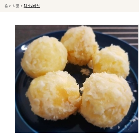
>
>
홈
식품
채소/버섯