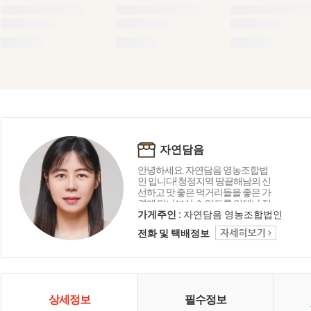
자연담음
안녕하세요. 자연담음 영농조합법
인 입니다! 청정지역 땅끝해남의 신
선하고 맛 좋은 먹거리들을 좋은 가
격에 만나보실 수 있도록 언제나 정
직하게 운영하겠습니다!
가게주인 :
자연담음 영농조합법인
전화 및 택배정보
상세정보
필수정보