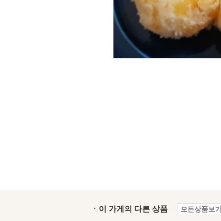
ㆍ이 가게의 다른 상품
모든상품보기