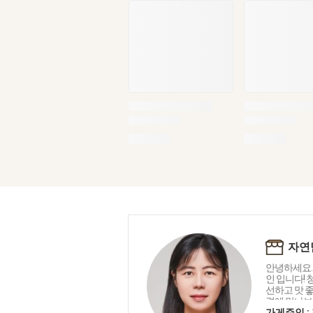
자연
안녕하세요.
인 입니다!
선하고 맛 
격에 만나보
직하게 운영
가게주인 :