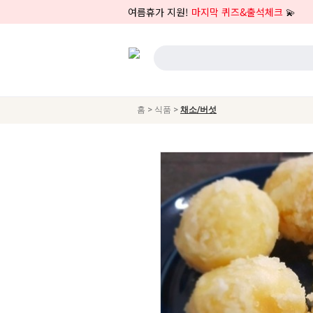
여름휴가 지원!
마지막 퀴즈&출석체크
💫
>
>
홈
식품
채소/버섯