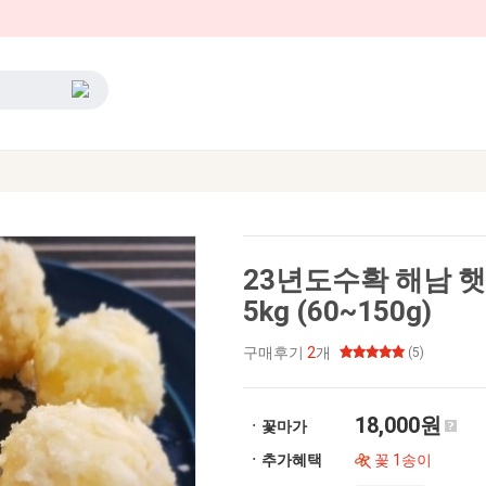
23년도수확 해남 
5kg (60~150g)
구매후기
2
개
(5)
18,000원
ㆍ꽃마가
ㆍ추가혜택
꽃 1송이