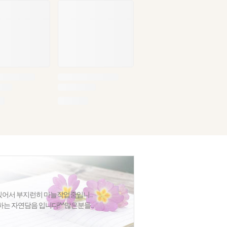
 있어서 부지런히 마늘작업중입니...
는 자연담음 입니다!^^많은분들...