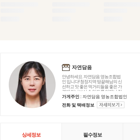
자연담음
안녕하세요. 자연담음 영농조합법
인 입니다! 청정지역 땅끝해남의 신
선하고 맛 좋은 먹거리들을 좋은 가
격에 만나보실 수 있도록 언제나 정
직하게 운영하겠습니다!
가게주인 :
자연담음 영농조합법인
전화 및 택배정보
상세정보
필수정보