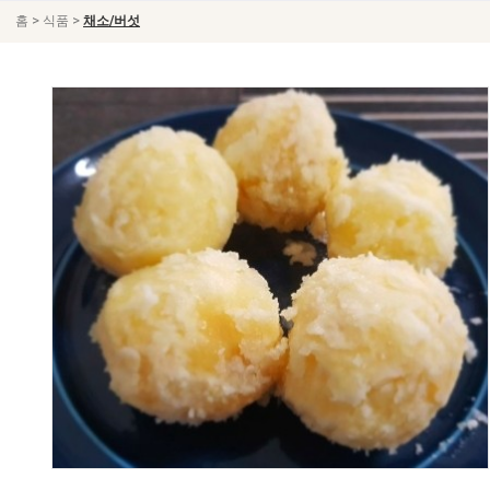
>
>
홈
식품
채소/버섯