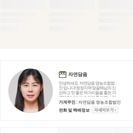
자연담음
안녕하세요. 자연담음 영농조합법
인 입니다! 청정지역 땅끝해남의 신
선하고 맛 좋은 먹거리들을 좋은 가
격에 만나보실 수 있도록 언제나 정
직하게 운영하겠습니다!
가게주인 :
자연담음 영농조합법인
전화 및 택배정보