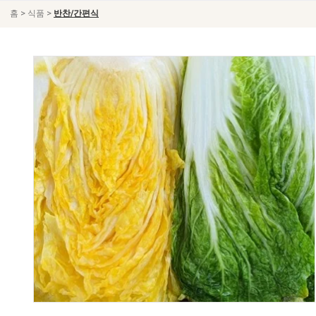
>
>
홈
식품
반찬/간편식