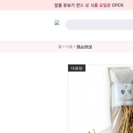
알뜰 장보기 찬스 🛒
식품 오일장
OPEN
>
>
홈
식품
채소/버섯
대용량