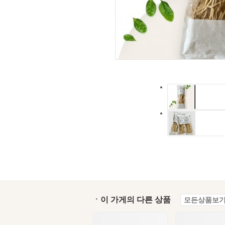
ㆍ이 가게의 다른 상품
모든상품보기