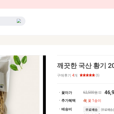
깨끗한 국산 황기 2
구매후기
4
개
(5)
46,
62,500원
ㆍ꽃마가
ㆍ추가혜택
꽃 1송이
(무료배송은
ㆍ배송비
무료배송