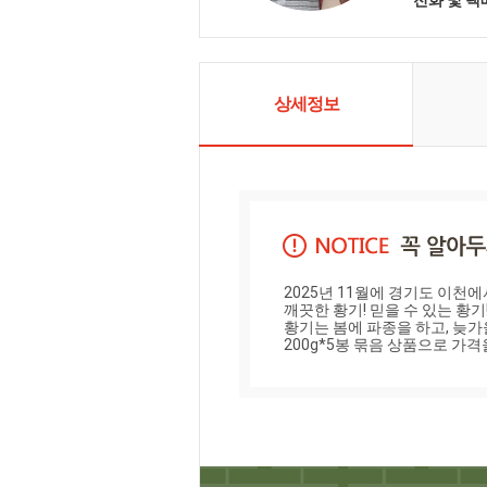
의 땀의 결
다. 저희 길
환경 도라지
증과 HACC
차산업인증
가공품 대상
상세정보
을 받았습니
로써 신지
습니다. 농
정직하게 우
가도록 최선
다.
2025년 11월에 경기도 이천에
깨끗한 황기! 믿을 수 있는 황기!
황기는 봄에 파종을 하고, 늦가
200g*5봉 묶음 상품으로 가