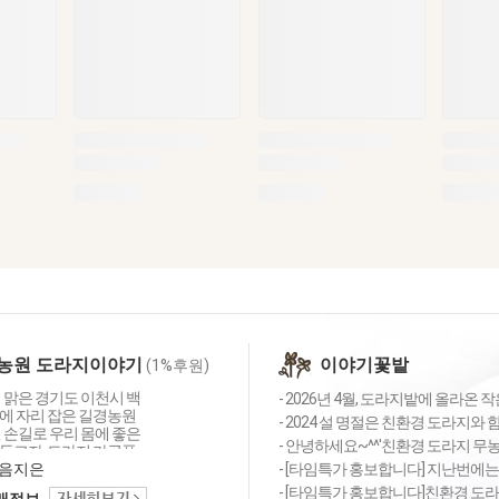
농원 도라지이야기
이야기꽃밭
(1%후원)
 맑은 경기도 이천시 백
- 2026년 4월, 도라지밭에 올라온 
에 자리 잡은 길경농원
- 2024 설 명절은 친환경 도라지와 
 손길로 우리 몸에 좋은
- 안녕하세요~^^'친환경 도라지 무농
들고자, 도라지 가공품
작 하였습니다. 매년 3
음지은
- [타임특가 홍보합니다] 지난번에는 
 도라지 밭에는 두 농부
- [타임특가 홍보합니다]친환경 도라
택배정보