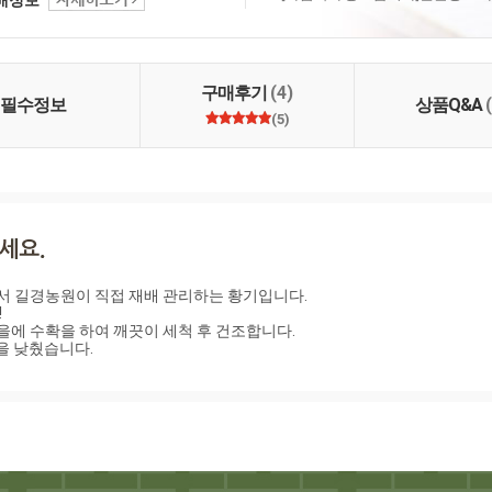
정체가 자라나고 있습니
경농원은 2대가 함께 친
를 재배하여 무농약인
P 인증, 전통식품인증, 6
등을 받았고 농촌진흥청
구매후기
(4)
 및 경기도농어민대상
필수정보
상품Q&A
다. 또한 선도 농업인으
(5)
식농업인장까지 획득하였
산물 재배에서 가공까지
리의 먹거리를 만들어
의 노력을 다하겠습니
서 길경농원이 직접 재배 관리하는 황기입니다.  



을에 수확을 하여 깨끗이 세척 후 건조합니다. 

격을 낮췄습니다.