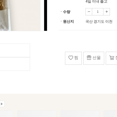
4일 이내 출고
ㆍ수량
ㆍ원산지
국산 경기도 이천
찜
선물
+