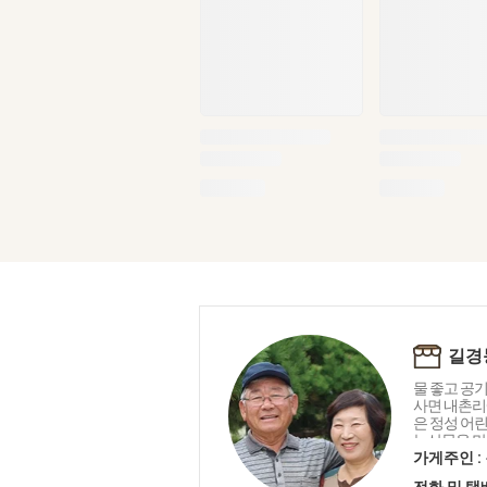
길경
물 좋고 공기
사면 내촌리
은 정성 어린
농산물을 만
을 만들기 시
가게주인 :
만평이 넘는
전화 및 