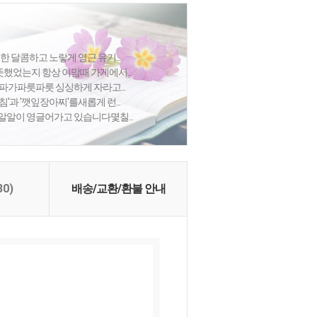
한 달콤하고 노랗게 영근 유기...
했었는지 항상 이맘때 가게에서...
파가파릇파릇 싱싱하게 자라고...
'과 '깻잎장아찌'를새롭게 런...
알알이 영글어가고 있습니다몇칠...
30)
배송/교환/환불 안내