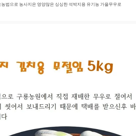
농법으로 농사지은 영양많은 싱싱한 석박지용 유기농 가을무우로 
