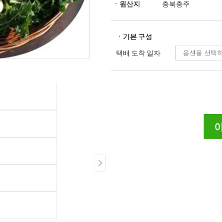
ㆍ원산지
충북충주
ㆍ기본 구성
택배 도착 일자