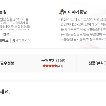
농원
이야기꽃밭
원은 친환경 먹거리를
- 항상 이맘 때 안먹고 넘어가면 섭섭
구마,고구마말랭이,옥
- 안녕하세요~올해 날씨가 많이 따뜻
절임배추,등..복합영농을
- 봄비가 촉촉히 내린 구룡농원에 쪽
 저희 구룡농원에 관심
고 찾는 여러분들께 따
이연숙
- 유기농 농산물로 만든'무말랭이 무침
움을 나눌수 있도록 최
- 구룡농원 유기농 미백찰옥수수가 
택배정보
습니다.
구매후기
(169)
필수정보
상품Q&A
(
(4.8)