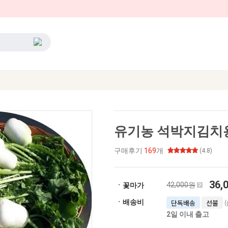
유기농 석박지김치용
구매후기
169
개
(4.8)
36,
42,000원
ㆍ꽃마가
(
ㆍ배송비
단독배송
선불
2일 이내 출고