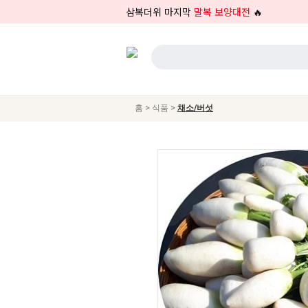
삼복더위 마지막
말복 보양대전
🔥
>
>
홈
식품
채소/버섯