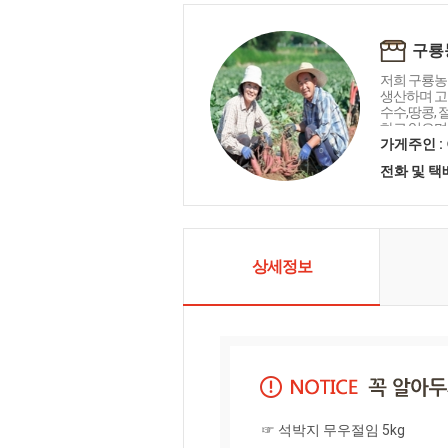
구룡
저희 구룡농
생산하며 고
수수,땅콩, 
하고 있으며
과 애정을갖
가게주인 :
뜻하고 정겨
전화 및 
선을 다하겠
상세정보
☞ 석박지 무우절임 5kg 
