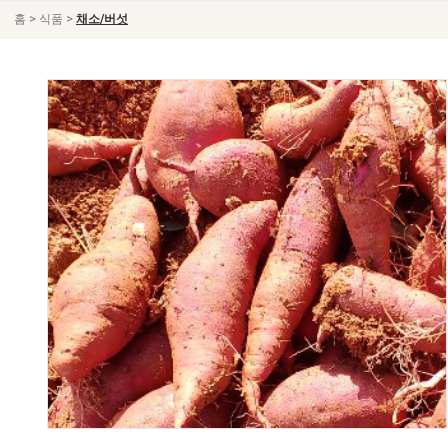
>
>
홈
식품
채소/버섯