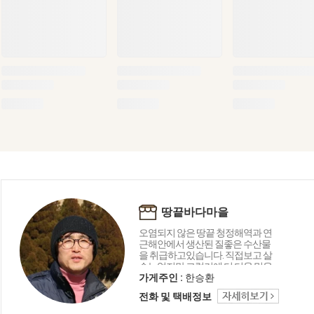
땅끝바다마을
오염되지 않은 땅끝 청정해역과 연
근해안에서 생산된 질좋은 수산물
을 취급하고있습니다. 직접보고 살
수는없지만 그렇기에 더 더욱 믿을
수있는 상품들로 한분 한분께 최선
가게주인 :
한승환
을 다하겠습니다.
전화 및 택배정보