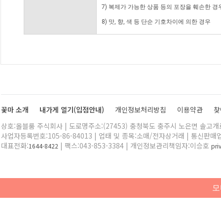
7) 복제가 가능한 상품 등의 포장을 훼손한 경
8) 맛, 향, 색 등 단순 기호차이에 의한 경우
꽃마 소개
내가게 열기(입점안내)
개인정보처리방침
이용약관
찾
상호:올블룸 주식회사 | 도로명주소:(27453) 충청북도 충주시 노은면 솔고개로 
사업자등록번호:105-86-84013 | 업태 및 종목:소매/전자상거래 | 통신판매
대표전화:
| 팩스:043-853-3384 | 개인정보관리책임자:이승호
1644-8422
pr
모