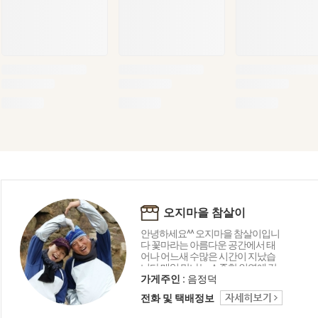
오지마을 참살이
안녕하세요^^ 오지마을 참살이입니
다 꽃마라는 아름다운 공간에서 태
어나 어느새 수많은 시간이 지났습
니다 매일 만나는 소중한 인연에 감
사드리며 오늘도 좋은 상품 감사의
가게주인 :
음정덕
마음을 담아 행복 미소로 전해드립
전화 및 택배정보
니다 함께해 주셔서 고맙습니다 ^_^