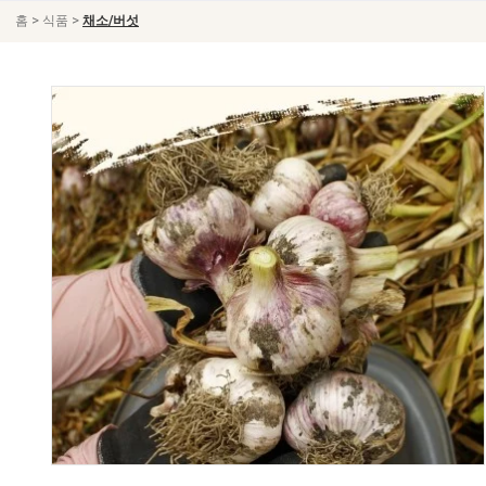
>
>
홈
식품
채소/버섯