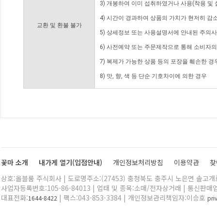
3) 개봉하여 이미 섭취하였거나 사용(착용 및 
4) 시간이 경과하여 상품의 가치가 현저히 감
교환 및 환불 불가
5) 상세정보 또는 사용설명서에 안내된 주의사
6) 사전예약 또는 주문제작으로 통해 소비자
7) 복제가 가능한 상품 등의 포장을 훼손한 경
8) 맛, 향, 색 등 단순 기호차이에 의한 경우
꽃마 소개
내가게 열기(입점안내)
개인정보처리방침
이용약관
찾
상호:올블룸 주식회사 | 도로명주소:(27453) 충청북도 충주시 노은면 솔고개로 
사업자등록번호:105-86-84013 | 업태 및 종목:소매/전자상거래 | 통신판매
대표전화:
| 팩스:043-853-3384 | 개인정보관리책임자:이승호
1644-8422
pr