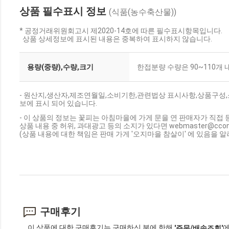
상품 필수표시 정보
(식품(농수축산물))
* 공정거래위원회고시 제2020-14호에 따른 필수표시항목입니다.
상품 상세정보에 표시된 내용은 중복하여 표시하지 않습니다.
용량(중량),수량,크기
한접분량 수량은 90~110개 
- 원산지,생산자,제조연월일,소비기한,관련법상 표시사항,상품구성
보에 표시 되어 있습니다.
- 이 상품의 정보는 꽃피는 아침마을에 가게 문을 연 판매자가 직접 
상품 내용 중 허위, 과대광고 등의 소지가 있다면 webmaster@cc
(상품 내용에 대한 책임은 판매 가게 '오지마을 참살이' 에 있음을 알
구매후기
이 상품에 대한 구매후기는 구매하신 분에 한해
에
'주문/배송조회'