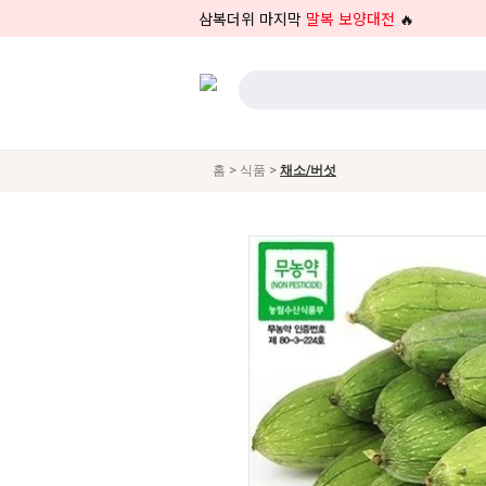
삼복더위 마지막
말복 보양대전
🔥
>
>
홈
식품
채소/버섯