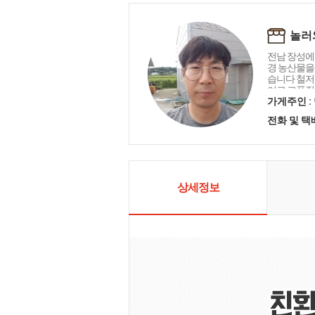
놀러
전남 장성에
경 농산물을
습니다 철저
이고 고품질
를 제공하고
가게주인 :
는 마음으로
전화 및 
다.
상세정보