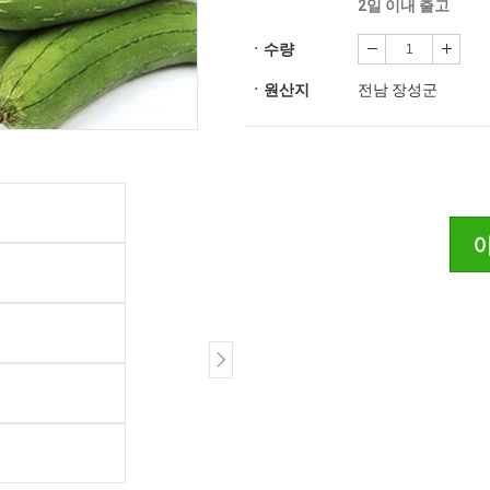
2일 이내 출고
ㆍ수량
ㆍ원산지
전남 장성군