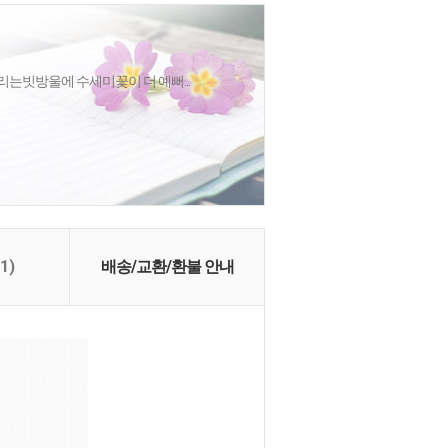
리는빗방울에 수세미꽃이 더 예뻐...
(1)
배송/교환/환불 안내