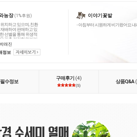
와농장
이야기꽃밭
(1%후원)
 위치하고 있으며, 친환
- 아침부터 시원하게 비가왔어요.내
 재배하여 판매하고 있
한 선별을 통해 위생적
을 갖춘 건강한 먹거리
 있습니다. 가족에게 주
박래진
 더욱 더 노력하겠습니
택배정보
구매후기
(4)
필수정보
상품Q&A
(5)