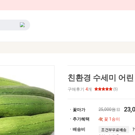
친환경 수세미 어린 
구매후기
4
개
(5)
23,
25,000원
ㆍ꽃마가
ㆍ추가혜택
꽃 1송이
ㆍ배송비
조건부무료배송