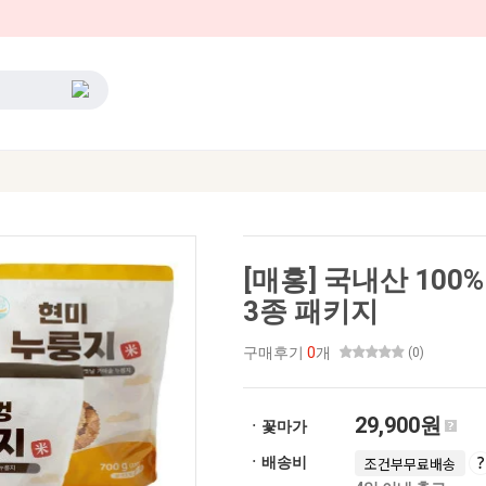
[매홍] 국내산 10
3종 패키지
구매후기
0
개
(0)
29,900원
ㆍ꽃마가
ㆍ배송비
조건부무료배송