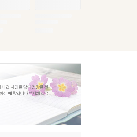
세요. 자연을 담아 건강을 전...
 매홍입니다. ^^저희 샵 주...