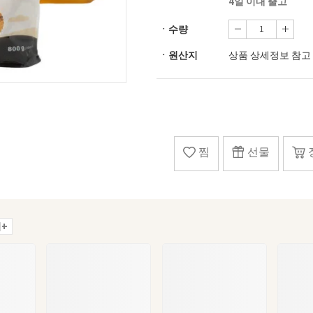
4일 이내 출고
ㆍ수량
ㆍ원산지
상품 상세정보 참고
찜
선물
+