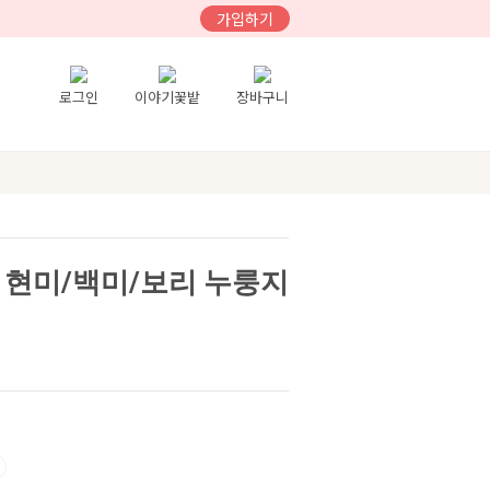
가입하기
로그인
이야기꽃밭
장바구니
0% 현미/백미/보리 누룽지