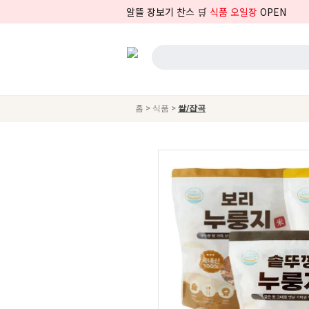
알뜰 장보기 찬스 🛒
식품 오일장
OPEN
>
>
홈
식품
쌀/잡곡