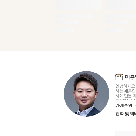
매홍
안녕하세요.
하는 매홍입니
하게 만든 
짓 없이, 속
으로 만들었
가게주인 :
건강과 정(
전화 및 
음, 오늘도 
릇 한 그릇 