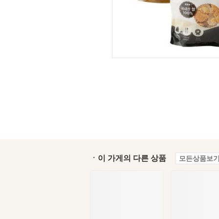
ㆍ이 가게의 다른 상품
모든상품보기