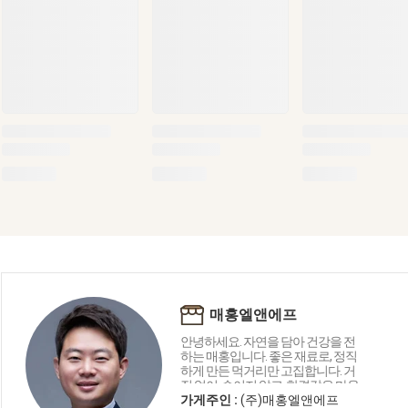
매홍엘앤에프
안녕하세요. 자연을 담아 건강을 전
하는 매홍입니다. 좋은 재료로, 정직
하게 만든 먹거리만 고집합니다. 거
짓 없이, 속이지 않고, 한결같은 마음
으로 만들었습니다. 고객님 식탁에
가게주인 :
(주)매홍엘앤에프