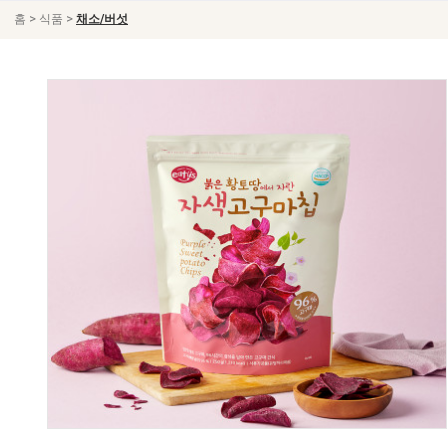
>
>
홈
식품
채소/버섯