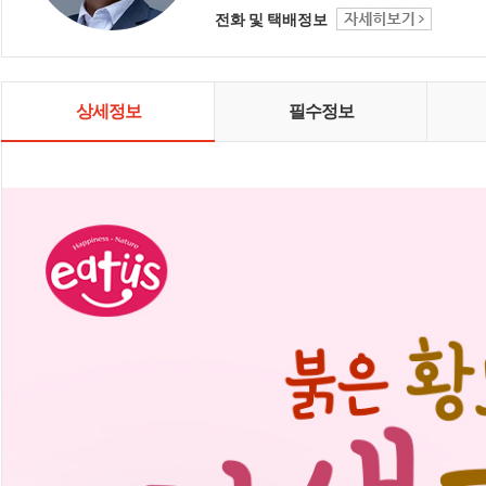
건강과 정(情)이 피어나길 바라는 마
전화 및 택배정보
음, 오늘도 자연 닮은 정성으로 한 그
릇 한 그릇 담아냅니다 😊
상세정보
필수정보