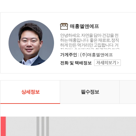
매홍엘앤에프
안녕하세요. 자연을 담아 건강을 전
하는 매홍입니다. 좋은 재료로, 정직
하게 만든 먹거리만 고집합니다. 거
짓 없이, 속이지 않고, 한결같은 마음
으로 만들었습니다. 고객님 식탁에
가게주인 :
(주)매홍엘앤에프
건강과 정(情)이 피어나길 바라는 마
전화 및 택배정보
음, 오늘도 자연 닮은 정성으로 한 그
릇 한 그릇 담아냅니다 😊
상세정보
필수정보