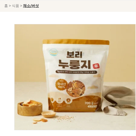
>
>
홈
식품
채소/버섯