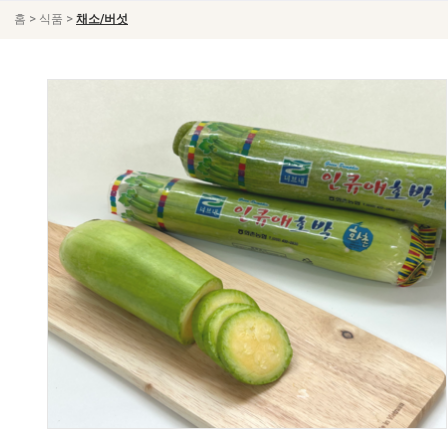
>
>
홈
식품
채소/버섯