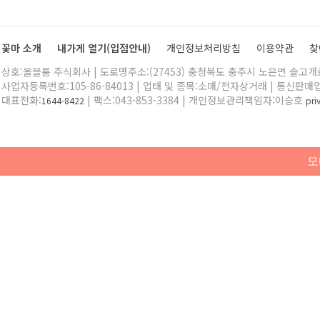
꽃마 소개
내가게 열기(입점안내)
개인정보처리방침
이용약관
찾
상호:올블룸 주식회사 | 도로명주소:(27453) 충청북도 충주시 노은면 솔고개로 
사업자등록번호:105-86-84013 | 업태 및 종목:소매/전자상거래 | 통신판매
대표전화:
| 팩스:043-853-3384 | 개인정보관리책임자:이승호
1644-8422
pr
모