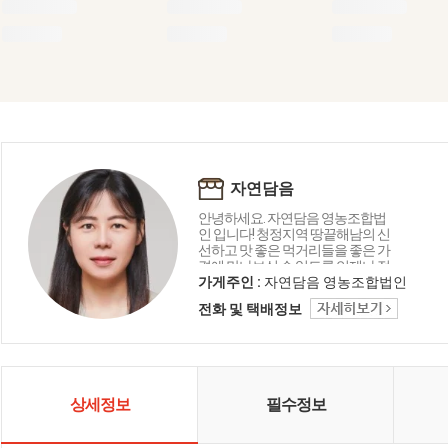
자연담음
안녕하세요. 자연담음 영농조합법
인 입니다! 청정지역 땅끝해남의 신
선하고 맛 좋은 먹거리들을 좋은 가
격에 만나보실 수 있도록 언제나 정
직하게 운영하겠습니다!
가게주인 :
자연담음 영농조합법인
전화 및 택배정보
상세정보
필수정보