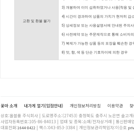
3) 개봉하여 이미 섭취하였거나 사용(착용 및 
4) 시간이 경과하여 상품의 가치가 현저히 감
교환 및 환불 불가
5) 상세정보 또는 사용설명서에 안내된 주의사
6) 사전예약 또는 주문제작으로 통해 소비자
7) 복제가 가능한 상품 등의 포장을 훼손한 경
8) 맛, 향, 색 등 단순 기호차이에 의한 경우
꽃마 소개
내가게 열기(입점안내)
개인정보처리방침
이용약관
찾
상호:올블룸 주식회사 | 도로명주소:(27453) 충청북도 충주시 노은면 솔고개로 
사업자등록번호:105-86-84013 | 업태 및 종목:소매/전자상거래 | 통신판매
대표전화:
| 팩스:043-853-3384 | 개인정보관리책임자:이승호
1644-8422
pr