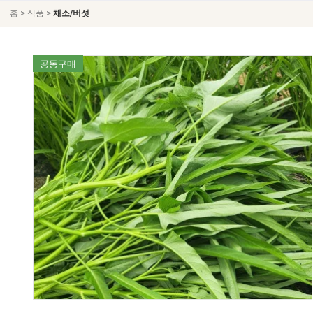
>
>
홈
식품
채소/버섯
공동구매