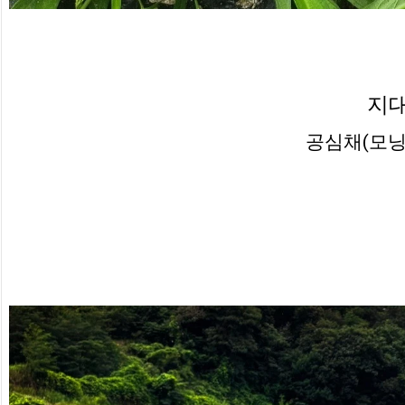
지
공심채(모닝글로