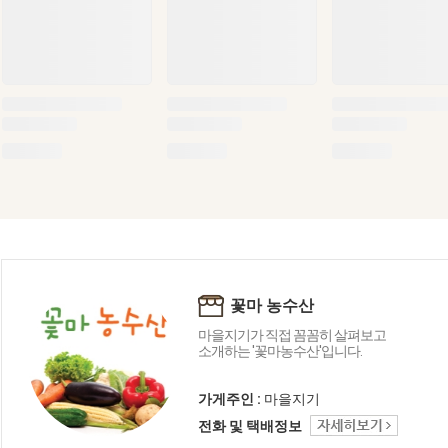
꽃마 농수산
마을지기가 직접 꼼꼼히 살펴보고
소개하는 '꽃마농수산'입니다.
가게주인 :
마을지기
전화 및 택배정보