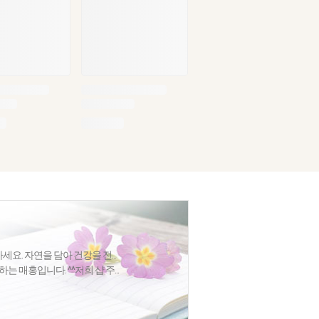
세요. 자연을 담아 건강을 전...
 매홍입니다. ^^저희 샵 주...