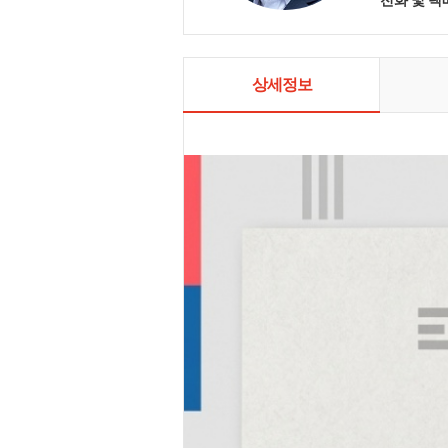
음, 오늘도 
릇 한 그릇 
상세정보