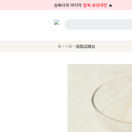
삼복더위 마지막
말복 보양대전
🔥
>
>
홈
식품
반찬/간편식