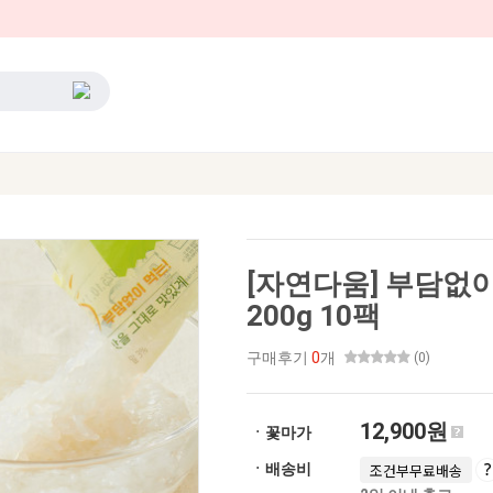
[자연다움] 부담없
200g 10팩
구매후기
0
개
(0)
12,900원
ㆍ꽃마가
ㆍ배송비
조건부무료배송