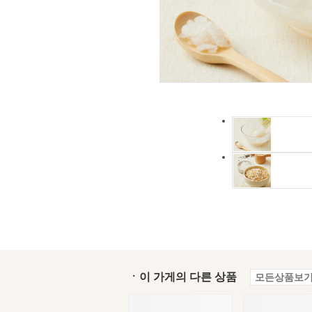
ㆍ이 가게의 다른 상품
모든상품보기