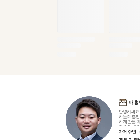
매홍
안녕하세요.
하는 매홍입니
하게 만든 
짓 없이, 속
으로 만들었
가게주인 :
건강과 정(
전화 및 