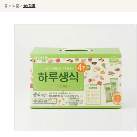
>
>
홈
식품
쌀/잡곡