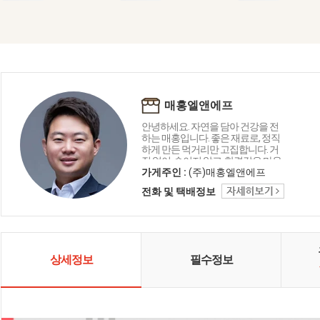
매홍엘앤에프
안녕하세요. 자연을 담아 건강을 전
하는 매홍입니다. 좋은 재료로, 정직
하게 만든 먹거리만 고집합니다. 거
짓 없이, 속이지 않고, 한결같은 마음
으로 만들었습니다. 고객님 식탁에
가게주인 :
(주)매홍엘앤에프
건강과 정(情)이 피어나길 바라는 마
전화 및 택배정보
음, 오늘도 자연 닮은 정성으로 한 그
릇 한 그릇 담아냅니다 😊
상세정보
필수정보