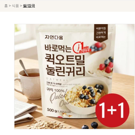
>
>
홈
식품
쌀/잡곡