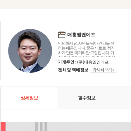
매홍엘앤에프
안녕하세요. 자연을 담아 건강을 전
하는 매홍입니다. 좋은 재료로, 정직
하게 만든 먹거리만 고집합니다. 거
짓 없이, 속이지 않고, 한결같은 마음
으로 만들었습니다. 고객님 식탁에
가게주인 :
(주)매홍엘앤에프
건강과 정(情)이 피어나길 바라는 마
전화 및 택배정보
음, 오늘도 자연 닮은 정성으로 한 그
릇 한 그릇 담아냅니다 😊
상세정보
필수정보