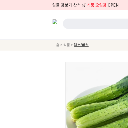
알뜰 장보기 찬스 🛒
식품 오일장
OPEN
>
>
홈
식품
채소/버섯