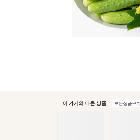
ㆍ이 가게의 다른 상품
모든상품보기