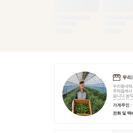
우리
우리동네채소
주덕읍에서 
습니다. 농
지 않고 유
며 조금씩 
가게주인 :
품목을 판매
전화 및 
니다. 저희 
추기 힘들어
경농가 및 
동네채소가