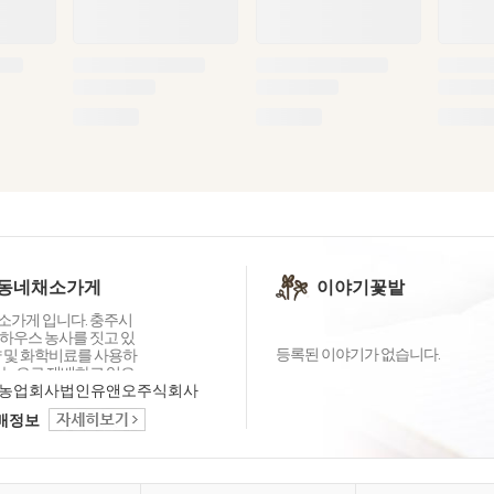
동네채소가게
이야기꽃밭
가게 입니다. 충주시
하우스 농사를 짓고 있
등록된 이야기가 없습니다.
약 및 화학비료를 사용하
기농으로 재배하고 있으
재배품목을 늘려 다양한
농업회사법인유앤오주식회사
할 수 있도록 노력중입
택배정보
농산물로는 구색을 다 갖
 전부터 알고 있는 친환
GAP농가들과 함께 우리
게의 채소를 준비하고