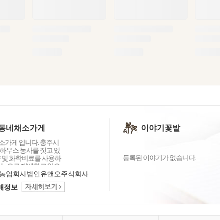
동네채소가게
이야기꽃밭
가게 입니다. 충주시
하우스 농사를 짓고 있
등록된 이야기가 없습니다.
약 및 화학비료를 사용하
기농으로 재배하고 있으
재배품목을 늘려 다양한
농업회사법인유앤오주식회사
할 수 있도록 노력중입
택배정보
농산물로는 구색을 다 갖
 전부터 알고 있는 친환
GAP농가들과 함께 우리
게의 채소를 준비하고