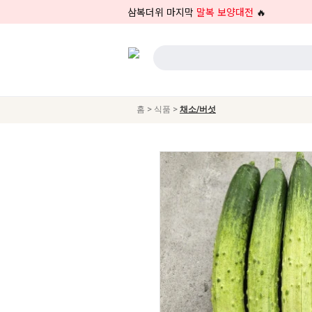
삼복더위 마지막
말복 보양대전
🔥
>
>
홈
식품
채소/버섯