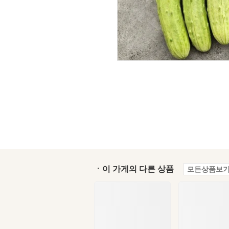
ㆍ이 가게의 다른 상품
모든상품보기