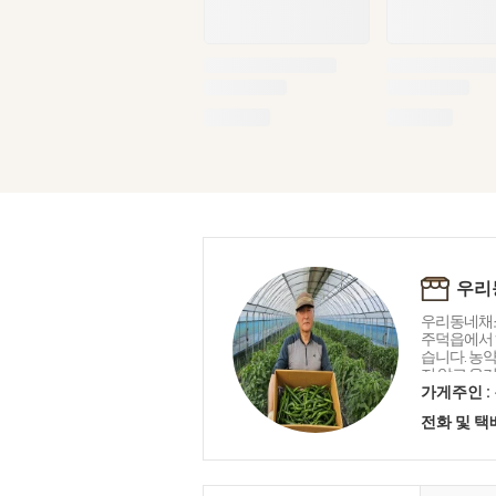
우리
우리동네채소
주덕읍에서 
습니다. 농
지 않고 유
며 조금씩 
가게주인 :
품목을 판매
전화 및 
니다. 저희 
추기 힘들어
경농가 및 
동네채소가