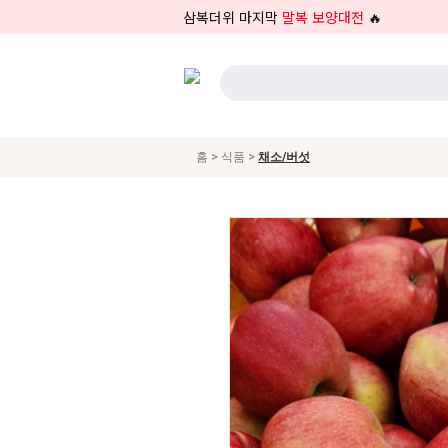
삼복더위 마지막
말복 보양대전
🔥
>
>
홈
식품
채소/버섯