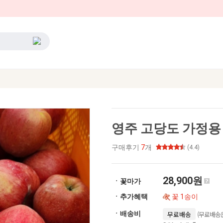
영주 고당도 가정용
구매후기
7
개
(4.4)
28,900원
ㆍ꽃마가
ㆍ추가혜택
꽃 1송이
(무료배송은
ㆍ배송비
무료배송