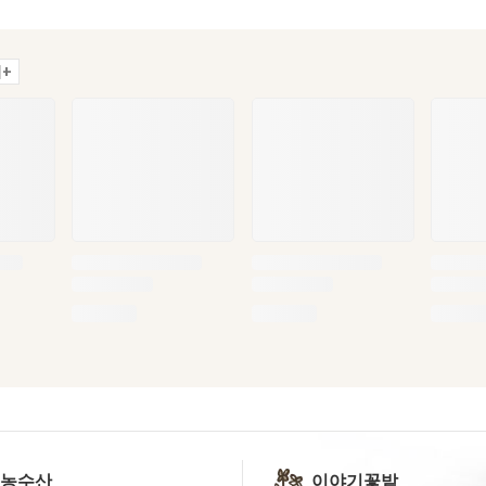
+
 농수산
이야기꽃밭