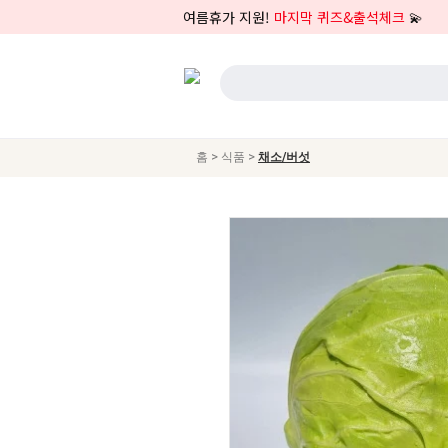
여름휴가 지원!
마지막 퀴즈&출석체크
💫
>
>
홈
식품
채소/버섯