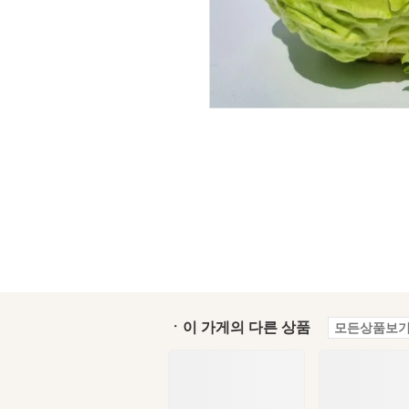
ㆍ이 가게의 다른 상품
모든상품보기