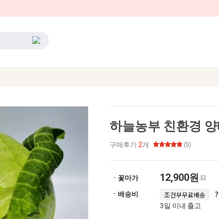
하늘농부 친환경 양배추
구매후기
2
개
(5)
12,900원
ㆍ꽃마가
ㆍ배송비
조건부무료배송
3일 이내 출고