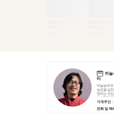
하늘
터
하늘농부유
농업을 실천
영하는 곳입
농산물과 이
농산물을 판
가게주인 :
에게 친환경
전화 및 
강한 농산물