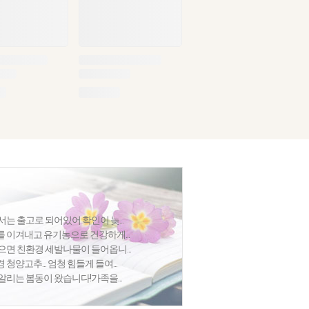
는 출고로 되어있어 확인이 늦...
 이겨내고 유기농으로 건강하게...
으면 친환경 세발나물이 들어옵니...
양고추... 엄청 힘들게 들여...
리는 봄동이 왔습니다!가족을...