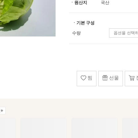
ㆍ원산지
국산
ㆍ기본 구성
수량
찜
선물
+