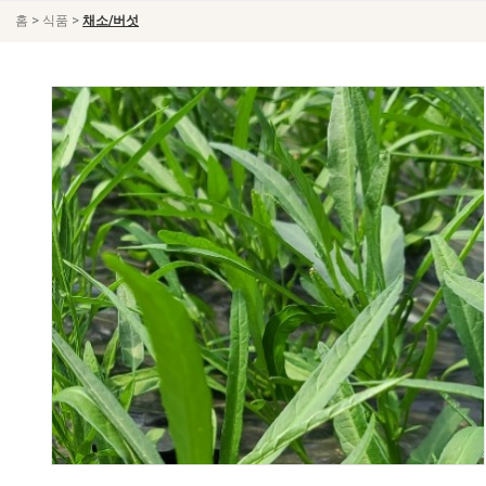
>
>
홈
식품
채소/버섯