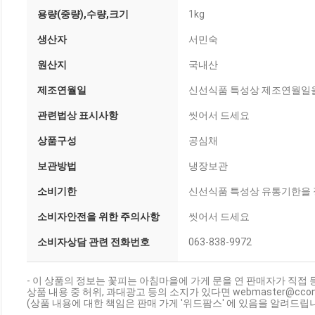
용량(중량),수량,크기
1kg
생산자
서민숙
원산지
국내산
제조연월일
신선식품 특성상 제조연월일을
관련법상 표시사항
씻어서 드세요
상품구성
공심채
보관방법
냉장보관
소비기한
신선식품 특성상 유통기한을 
소비자안전을 위한 주의사항
씻어서 드세요
소비자상담 관련 전화번호
063-838-9972
- 이 상품의 정보는 꽃피는 아침마을에 가게 문을 연 판매자가 직접 
상품 내용 중 허위, 과대광고 등의 소지가 있다면 webmaster@cc
(상품 내용에 대한 책임은 판매 가게 '위드팜스' 에 있음을 알려드립니