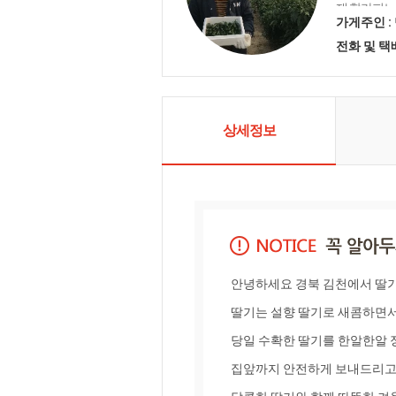
재 할라피뇨
있으며 ' 농
가게주인 :
이야기로 제
전화 및 
끼는 감동을
노력하고있
상세정보
안녕하세요 경북 김천에서 딸
딸기는 설향 딸기로 새콤하면서
당일 수확한 딸기를 한알한알 
집앞까지 안전하게 보내드리고 