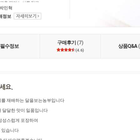
고추, 딸기 농사를 짓고
부의 감동을 전하다 ' 라는
박민혁
가 농사를 지으면서 느
택배정보
 그대로 보내드리고자
습니다
구매후기
(7)
필수정보
상품Q&A
(4.6)
기를 재배하는 달을보는농부입니다

 달달한 맛이 일품입니다

정성스럽게 포장하여 

있습니다 
