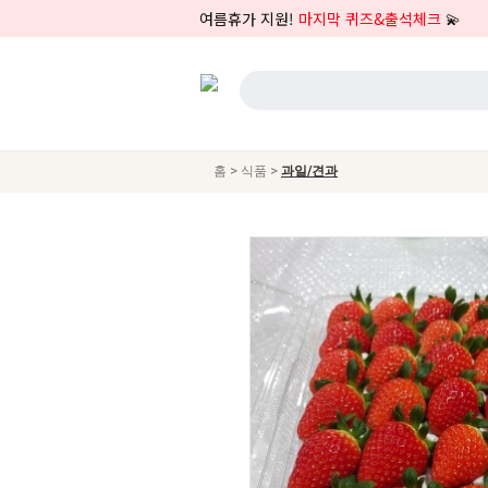
여름휴가 지원!
마지막 퀴즈&출석체크
💫
>
>
홈
식품
과일/견과