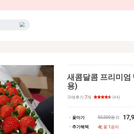
새콤달콤 프리미엄 
용)
구매후기
7
개
(4.6)
17,
50,000원
ㆍ꽃마가
ㆍ추가혜택
꽃 1송이