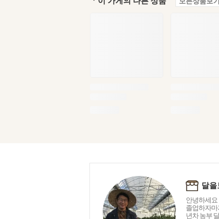
ㆍ이 가게의 다른 상품
모든상품보기
달을
안녕하세요 
졸업하자마자
년차 농부 