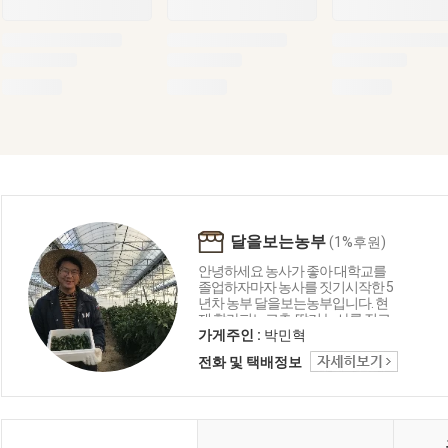
달을보는농부
(1%후원)
안녕하세요 농사가 좋아 대학교를
졸업하자마자 농사를 짓기시작한 5
년차 농부 달을보는농부입니다. 현
재 할라피뇨고추, 딸기 농사를 짓고
있으며 ' 농부의 감동을 전하다 ' 라는
가게주인 :
박민혁
이야기로 제가 농사를 지으면서 느
전화 및 택배정보
끼는 감동을 그대로 보내드리고자
노력하고있습니다