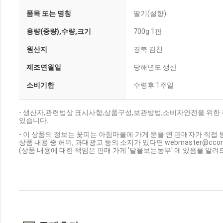
품목 또는 명칭
딸기(설향)
용량(중량),수량,크기
700g 1판
원산지
경북 김천
제조연월일
당해년도 생산
소비기한
수령후 1주일
- 생산자,관련법상 표시사항,상품구성,보관방법,소비자안전을 위한
있습니다.
- 이 상품의 정보는 꽃피는 아침마을에 가게 문을 연 판매자가 직접 
상품 내용 중 허위, 과대광고 등의 소지가 있다면 webmaster@cc
(상품 내용에 대한 책임은 판매 가게 '달을보는농부' 에 있음을 알려