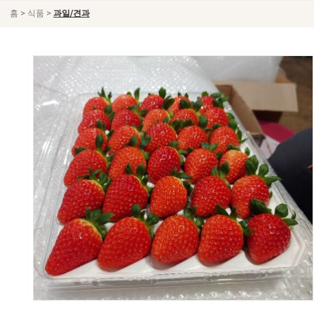
>
>
홈
식품
과일/견과