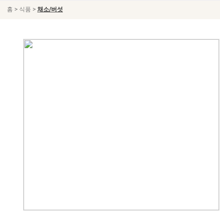
>
>
홈
식품
채소/버섯