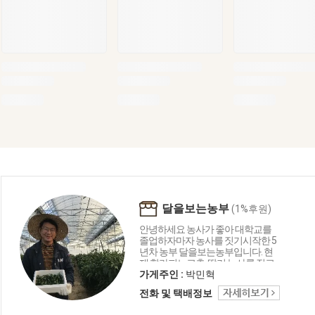
달을보는농부
(1%후원)
안녕하세요 농사가 좋아 대학교를
졸업하자마자 농사를 짓기시작한 5
년차 농부 달을보는농부입니다. 현
재 할라피뇨고추, 딸기 농사를 짓고
있으며 ' 농부의 감동을 전하다 ' 라는
가게주인 :
박민혁
이야기로 제가 농사를 지으면서 느
전화 및 택배정보
끼는 감동을 그대로 보내드리고자
노력하고있습니다