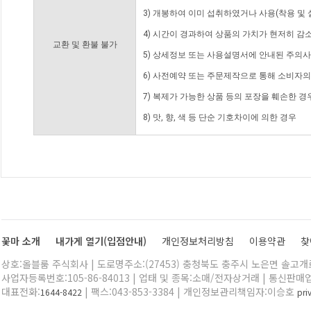
3) 개봉하여 이미 섭취하였거나 사용(착용 및 
4) 시간이 경과하여 상품의 가치가 현저히 감
교환 및 환불 불가
5) 상세정보 또는 사용설명서에 안내된 주의사
6) 사전예약 또는 주문제작으로 통해 소비자
7) 복제가 가능한 상품 등의 포장을 훼손한 경
8) 맛, 향, 색 등 단순 기호차이에 의한 경우
꽃마 소개
내가게 열기(입점안내)
개인정보처리방침
이용약관
찾
상호:올블룸 주식회사 | 도로명주소:(27453) 충청북도 충주시 노은면 솔고개로 
사업자등록번호:105-86-84013 | 업태 및 종목:소매/전자상거래 | 통신판매
대표전화:
| 팩스:043-853-3384 | 개인정보관리책임자:이승호
1644-8422
pr