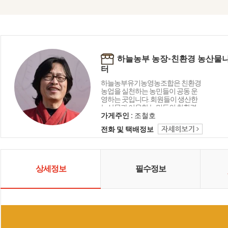
하늘농부 농장-친환경 농산물
터
하늘농부유기농영농조합은 친환경
농업을 실천하는 농민들이 공동 운
영하는 곳입니다. 회원들이 생산한
농산물과 이웃한 농민들의 친환경
농산물을 판매 하고 있으며, 아이들
가게주인 :
조철호
에게 친환경농산물 급식을 통해 건
전화 및 택배정보
강한 농산물을 공급하기 위해 지역
에서 노력하고 있습니다. 하늘농부
유기농영농조합은 하늘, 자연, 이웃
을 소중히 생각하고 있습니다.
상세정보
필수정보