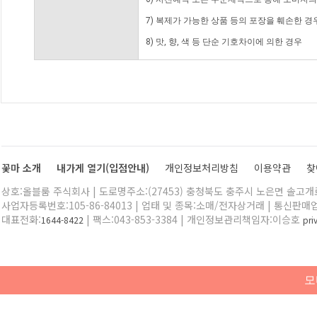
7) 복제가 가능한 상품 등의 포장을 훼손한 경
8) 맛, 향, 색 등 단순 기호차이에 의한 경우
꽃마 소개
내가게 열기(입점안내)
개인정보처리방침
이용약관
찾
상호:올블룸 주식회사 | 도로명주소:(27453) 충청북도 충주시 노은면 솔고개로 
사업자등록번호:105-86-84013 | 업태 및 종목:소매/전자상거래 | 통신판매
대표전화:
| 팩스:043-853-3384 | 개인정보관리책임자:이승호
1644-8422
pr
모