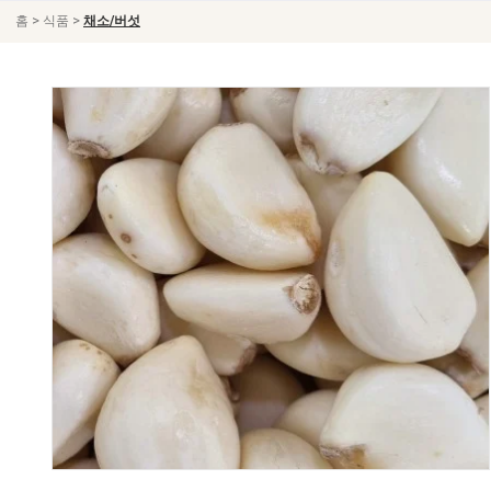
>
>
홈
식품
채소/버섯