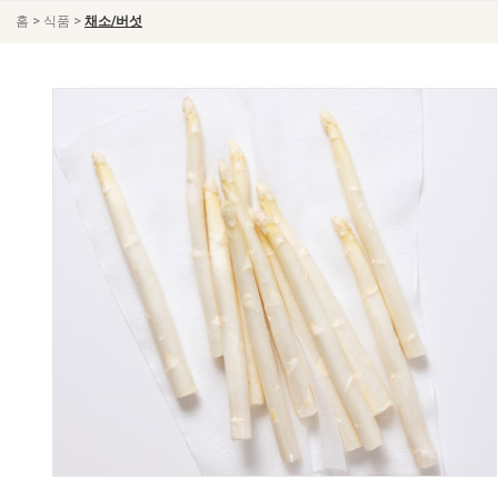
>
>
홈
식품
채소/버섯