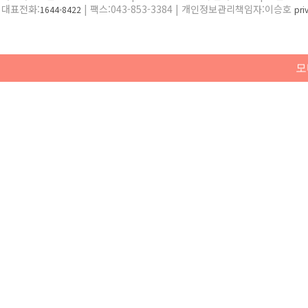
대표전화:
| 팩스:043-853-3384 | 개인정보관리책임자:이승호
1644-8422
pr
모