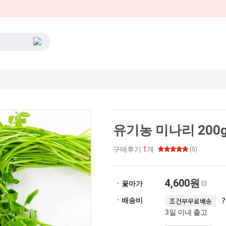
유기농 미나리 200
구매후기
1
개
(5)
4,600원
ㆍ꽃마가
ㆍ배송비
조건부무료배송
3일 이내 출고