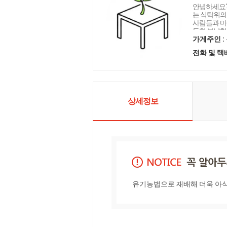
안녕하세요?
는 식탁위의
사람들과 마
득한 봄날처
득하길 바라
가게주인 :
소를 소개합
전화 및 
상세정보
유기농법으로 재배해 더욱 아삭