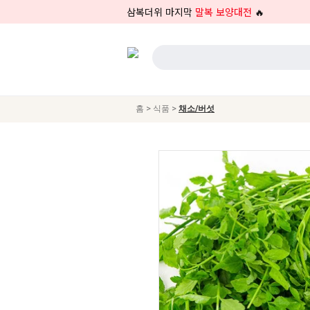
삼복더위 마지막
말복 보양대전
🔥
>
>
홈
식품
채소/버섯