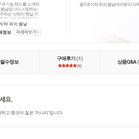
 유기농 채소를 소개하
- 꽃마X식탁 위의 봄날여러분의 식탁 위
 봄날입니다. 사랑하는
주하는 식탁이 햇살 가
럼 따쓰하고 행복이 가
는 마음으로 건강한 채
식탁 위의 봄날
니다.
택배정보
구매후기
(1)
필수정보
상품Q&A
(5)
하고 향긋이 짙은 '미나리'입니다.