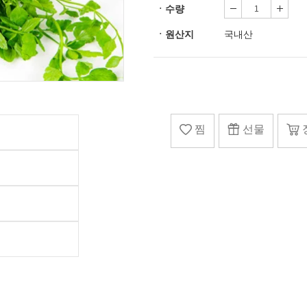
ㆍ수량
ㆍ원산지
국내산
찜
선물