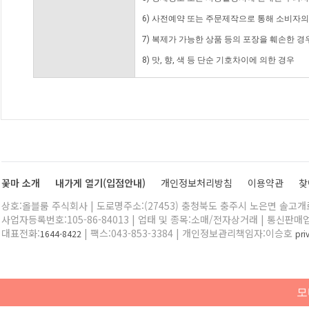
6) 사전예약 또는 주문제작으로 통해 소비자
7) 복제가 가능한 상품 등의 포장을 훼손한 경
8) 맛, 향, 색 등 단순 기호차이에 의한 경우
꽃마 소개
내가게 열기(입점안내)
개인정보처리방침
이용약관
찾
상호:올블룸 주식회사 | 도로명주소:(27453) 충청북도 충주시 노은면 솔고개로 
사업자등록번호:105-86-84013 | 업태 및 종목:소매/전자상거래 | 통신판매
대표전화:
| 팩스:043-853-3384 | 개인정보관리책임자:이승호
1644-8422
pr
모