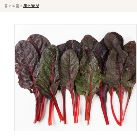
>
>
홈
식품
채소/버섯