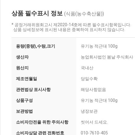
상품 필수표시 정보
(식품(농수축산물))
* 공정거래위원회고시 제2020-14호에 따른 필수표시항목입니다.
상품 상세정보에 표시된 내용은 중복하여 표시하지 않습니다.
용량(중량),수량,크기
유기농 적근대 100g
생산자
농업회사법인 봄날 주식회사
원산지
국내산
제조연월일
당일수확
관련법상 표시사항
해당사항없음
상품구성
유기농 적근대 100g
보관방법
냉장보관
소비자안전을 위한 주의사항
씻어서 드세요.
소비자상담 관련 전화번호
010-7610-405