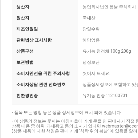
생산자
농업회사법인 봄날 주식회사
원산지
국내산
제조연월일
당일수확
관련법상 표시사항
해당없음
상품구성
유기농 청경채 100g 200g
보관방법
냉장보관
소비자안전을 위한 주의사항
씻어서 드세요.
소비자상담 관련 전화번호
상품상세정보에 포함하고 있
친환경인증
유기농 인증 : 12100701
- 품목 또는 명칭 등은 상품 상세정보에 표시 되어 있습니다.
- 이 상품의 정보는 꽃피는 아침마을에 가게 문을 연 판매자가 직접 
상품 내용 중 허위, 과대광고 등의 소지가 있다면 webmaster@cc
(상품 내용에 대한 책임은 판매 가게 '식탁 위의 봄날' 에 있음을 알