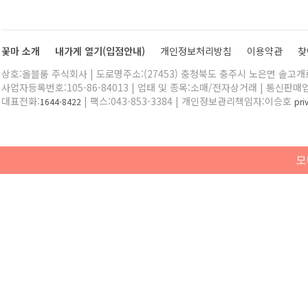
꽃마 소개
내가게 열기(입점안내)
개인정보처리방침
이용약관
찾
상호:올블룸 주식회사 | 도로명주소:(27453) 충청북도 충주시 노은면 솔고개로 
사업자등록번호:105-86-84013 | 업태 및 종목:소매/전자상거래 | 통신판매
대표전화:
| 팩스:043-853-3384 | 개인정보관리책임자:이승호
1644-8422
pr
모