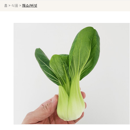
>
>
홈
식품
채소/버섯