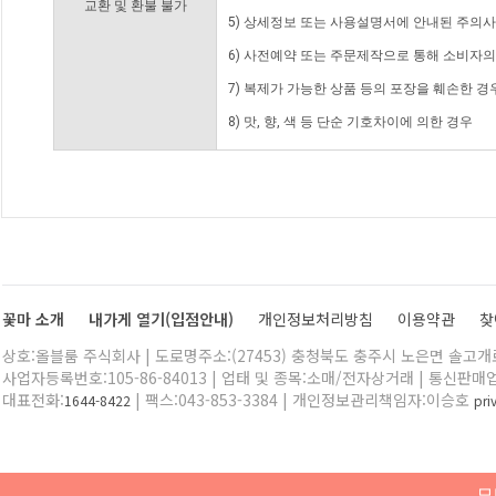
교환 및 환불 불가
5) 상세정보 또는 사용설명서에 안내된 주의사
6) 사전예약 또는 주문제작으로 통해 소비자
7) 복제가 가능한 상품 등의 포장을 훼손한 경
8) 맛, 향, 색 등 단순 기호차이에 의한 경우
꽃마 소개
내가게 열기(입점안내)
개인정보처리방침
이용약관
찾
상호:올블룸 주식회사 | 도로명주소:(27453) 충청북도 충주시 노은면 솔고개로 
사업자등록번호:105-86-84013 | 업태 및 종목:소매/전자상거래 | 통신판매
대표전화:
| 팩스:043-853-3384 | 개인정보관리책임자:이승호
1644-8422
pr
모