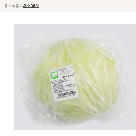
>
>
홈
식품
채소/버섯