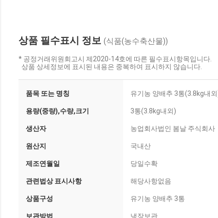
상품 필수표시 정보
(식품(농수축산물))
* 공정거래위원회고시 제2020-14호에 따른 필수표시항목입니다.
상품 상세정보에 표시된 내용은 중복하여 표시하지 않습니다.
품목 또는 명칭
유기농 양배추 3통(3.8kg내외
용량(중량),수량,크기
3통(3.8kg내외)
생산자
농업회사법인 봄날 주식회사
원산지
국내산
제조연월일
당일수확
관련법상 표시사항
해당사항없음
상품구성
유기농 양배추 3통
보관방법
냉장보관