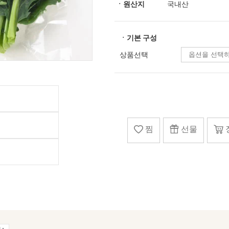
ㆍ원산지
국내산
ㆍ기본 구성
상품선택
찜
선물