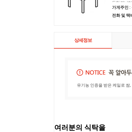
득한 봄날처
득하길 바라
가게주인 :
소를 소개합
전화 및 
상세정보
유기농 인증을 받은 케일로 쌈,
여러분의 식탁을 