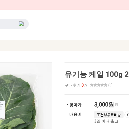
유기농 케일 100g 2
구매후기
0
개
(0)
3,000원
ㆍ꽃마가
ㆍ배송비
조건부무료배송
3일 이내 출고