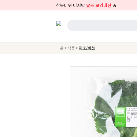
삼복더위 마지막
말복 보양대전
🔥
>
>
홈
식품
채소/버섯