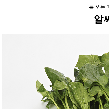
톡 쏘는
알