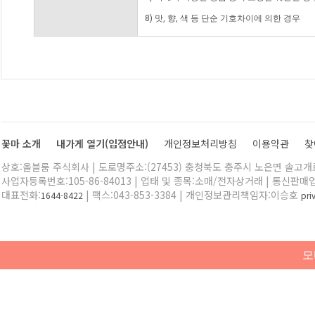
8) 맛, 향, 색 등 단순 기호차이에 의한 경우
꽃마 소개
내가게 열기(입점안내)
개인정보처리방침
이용약관
찾
상호:올블룸 주식회사 | 도로명주소:(27453) 충청북도 충주시 노은면 솔고개로 
사업자등록번호:105-86-84013 | 업태 및 종목:소매/전자상거래 | 통신판매
대표전화:
| 팩스:043-853-3384 | 개인정보관리책임자:이승호
1644-8422
pr
모