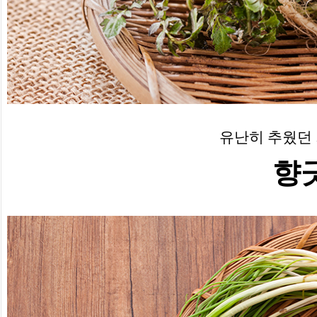
유난히 추웠던 
향