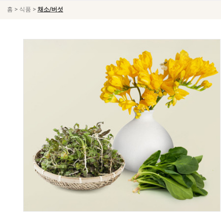
>
>
홈
식품
채소/버섯