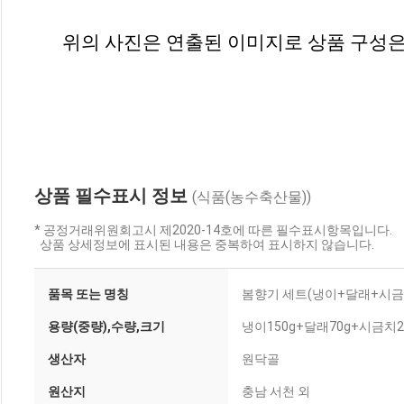
위의 사진은 연출된 이미지로 상품 구성은
상품 필수표시 정보
(식품(농수축산물))
* 공정거래위원회고시 제2020-14호에 따른 필수표시항목입니다.
상품 상세정보에 표시된 내용은 중복하여 표시하지 않습니다.
품목 또는 명칭
봄향기 세트(냉이+달래+시
용량(중량),수량,크기
냉이150g+달래70g+시금치
생산자
원닥골
원산지
충남 서천 외